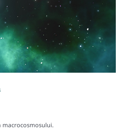
ă
a macrocosmosului.