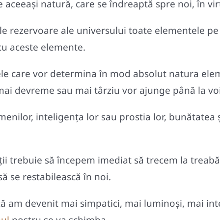
aceeaşi natură, care se îndreaptă spre noi, în virtu
ele rezervoare ale universului toate elementele pe
cu aceste elemente.
le care vor determina în mod absolut natura elemen
 mai devreme sau mai târziu vor ajunge până la voi
nilor, inteligenţa lor sau prostia lor, bunătatea ş
ţii trebuie să începem imediat să trecem la treabă
ă se restabilească în noi.
ă am devenit mai simpatici, mai luminoși, mai intel