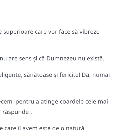
 superioare care vor face să vibreze
 nu are sens şi că Dumnezeu nu există.
eligente, sănătoase şi fericite! Da, numai
recem, pentru a atinge coardele cele mai
or răspunde .
pe care îl avem este de o natură