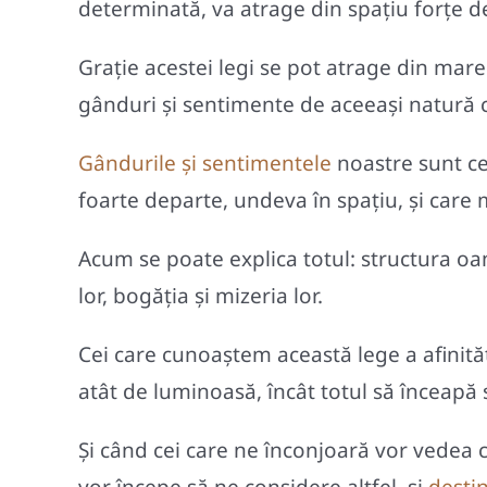
determinată, va atrage din spaţiu forţe de 
Graţie acestei legi se pot atrage din mar
gânduri şi sentimente de aceeaşi natură 
Gândurile şi sentimentele
noastre sunt ce
foarte departe, undeva în spaţiu, şi care
Acum se poate explica totul: structura oame
lor, bogăţia şi mizeria lor.
Cei care cunoaştem această lege a afinită
atât de luminoasă, încât totul să înceapă s
Şi când cei care ne înconjoară vor vedea c