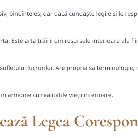
esiv, bineînţeles, dar dacă cunoaşte legile şi le re
rtă. Este arta trăirii din resursele interioare ale f
 sufletului lucrurilor. Are propria sa terminologie,
in armonie cu realitățile vieții interioare.
ează Legea Corespon