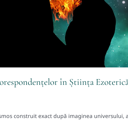
respondențelor în Știința Ezoteric
mos construit exact după imaginea universului, 