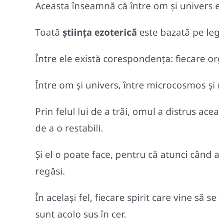
Aceasta înseamnă că între om şi univers 
Toată
ştiinţa ezoterică
este bazată pe leg
Între ele există corespondenţa: fiecare or
Între om şi univers, între microcosmos ş
Prin felul lui de a trăi, omul a distrus 
de a o restabili.
Şi el o poate face, pentru că atunci când a 
regăsi.
În acelaşi fel, fiecare spirit care vine s
sunt acolo sus în cer.