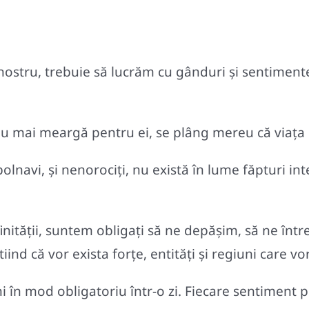
stru, trebuie să lucrăm cu gânduri şi sentimente
 nu mai meargă pentru ei, se plâng mereu că viaţa
lnavi, şi nenorociţi, nu există în lume făpturi int
nității, suntem obligaţi să ne depăşim, să ne înt
iind că vor exista forţe, entităţi şi regiuni care v
i în mod obligatoriu într-o zi. Fiecare sentiment 