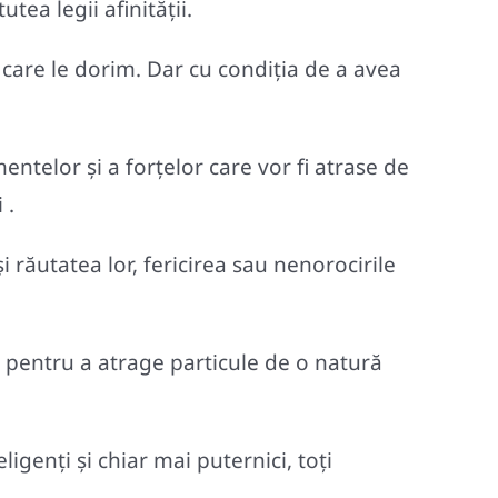
tea legii afinităţii.
 care le dorim. Dar cu condiţia de a avea
telor şi a forţelor care vor fi atrase de
 .
i răutatea lor, fericirea sau nenorocirile
 pentru a atrage particule de o natură
igenți şi chiar mai puternici, toţi