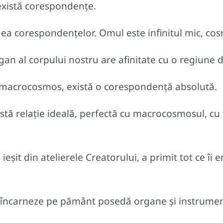
există corespondenţe.
ea corespondenţelor. Omul este infinitul mic, cosm
gan al corpului nostru are afinitate cu o regiune 
i macrocosmos, există o corespondenţă absolută.
această relaţie ideală, perfectă cu macrocosmosul
ieşit din atelierele Creatorului, a primit tot ce îi
ă se încarneze pe pământ posedă organe şi instrume