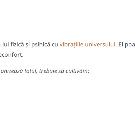
ui fizică şi psihică cu
vibraţiile universului
. El po
reconfort.
nizează totul, trebuie să cultivăm
: