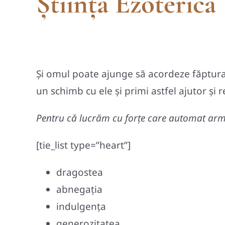
Știința Ezoterică
Şi omul poate ajunge să acordeze făptura l
un schimb cu ele şi primi astfel ajutor şi 
Pentru că lucrăm cu forţe care automat armo
[tie_list type=”heart”]
dragostea
abnegaţia
indulgenţa
generozitatea