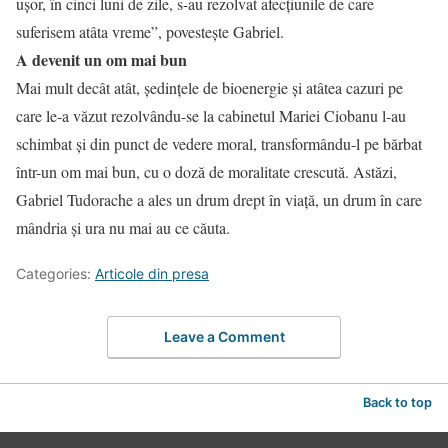
uşor, în cinci luni de zile, s-au rezolvat afecţiunile de care
suferisem atâta vreme”, povesteşte Gabriel.
A devenit un om mai bun
Mai mult decât atât, şedinţele de bioenergie şi atâtea cazuri pe
care le-a văzut rezolvându-se la cabinetul Mariei Ciobanu l-au
schimbat şi din punct de vedere moral, transformându-l pe bărbat
într-un om mai bun, cu o doză de moralitate crescută. Astăzi,
Gabriel Tudorache a ales un drum drept în viaţă, un drum în care
mândria şi ura nu mai au ce căuta.
Categories:
Articole din presa
Leave a Comment
Back to top