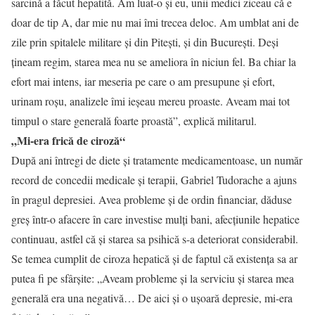
sarcină a făcut hepatită. Am luat-o şi eu, unii medici ziceau că e
doar de tip A, dar mie nu mai îmi trecea deloc. Am umblat ani de
zile prin spitalele militare şi din Piteşti, şi din Bucureşti. Deşi
ţineam regim, starea mea nu se ameliora în niciun fel. Ba chiar la
efort mai intens, iar meseria pe care o am presupune şi efort,
urinam roşu, analizele îmi ieşeau mereu proaste. Aveam mai tot
timpul o stare generală foarte proastă”, explică militarul.
„Mi-era frică de ciroză“
După ani întregi de diete şi tratamente medicamentoase, un număr
record de concedii medicale şi terapii, Gabriel Tudorache a ajuns
în pragul depresiei. Avea probleme şi de ordin financiar, dăduse
greş într-o afacere în care investise mulţi bani, afecţiunile hepatice
continuau, astfel că şi starea sa psihică s-a deteriorat considerabil.
Se temea cumplit de ciroza hepatică şi de faptul că existenţa sa ar
putea fi pe sfârşite: „Aveam probleme şi la serviciu şi starea mea
generală era una negativă… De aici şi o uşoară depresie, mi-era