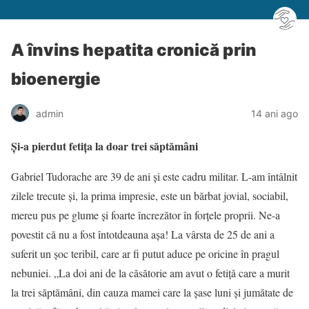
A învins hepatita cronică prin
bioenergie
admin
14 ani ago
Şi-a pierdut fetiţa la doar trei săptămâni
Gabriel Tudorache are 39 de ani şi este cadru militar. L-am întâlnit
zilele trecute şi, la prima impresie, este un bărbat jovial, sociabil,
mereu pus pe glume şi foarte încrezător în forţele proprii. Ne-a
povestit că nu a fost întotdeauna aşa! La vârsta de 25 de ani a
suferit un şoc teribil, care ar fi putut aduce pe oricine în pragul
nebuniei. „La doi ani de la căsătorie am avut o fetiţă care a murit
la trei săptămâni, din cauza mamei care la şase luni şi jumătate de