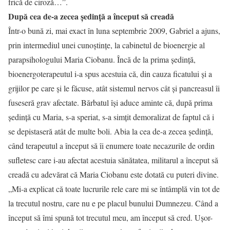
frică de ciroză…”.
După cea de-a zecea şedinţă a început să creadă
Într-o bună zi, mai exact în luna septembrie 2009, Gabriel a ajuns,
prin intermediul unei cunoştinţe, la cabinetul de bioenergie al
parapsihologului Maria Ciobanu. Încă de la prima şedinţă,
bioenergoterapeutul i-a spus acestuia că, din cauza ficatului şi a
grijilor pe care şi le făcuse, atât sistemul nervos cât şi pancreasul îi
fuseseră grav afectate. Bărbatul îşi aduce aminte că, după prima
şedinţă cu Maria, s-a speriat, s-a simţit demoralizat de faptul că i
se depistaseră atât de multe boli. Abia la cea de-a zecea şedinţă,
când terapeutul a început să îi enumere toate necazurile de ordin
sufletesc care i-au afectat acestuia sănătatea, militarul a început să
creadă cu adevărat că Maria Ciobanu este dotată cu puteri divine.
„Mi-a explicat că toate lucrurile rele care mi se întâmplă vin tot de
la trecutul nostru, care nu e pe placul bunului Dumnezeu. Când a
început să îmi spună tot trecutul meu, am început să cred. Uşor-