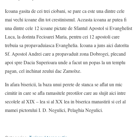
Icoana gasita de cei trei ciobani, se pare ca este una dintre cele
mai vechi icoane din tot crestinismul. Aceasta icoana ar putea fi
una dintre cele 12 icoane pictate de Sfantul Apostol si Evanghelist
Luca, la dorinta Fecioarei Maria, pentru cei 12 apostoli care
trebuia sa propavaduiasca Evanghelia. Icoana a juns aici datorita
Sf. Apostol Andrei care a propavaduit zona Dobrogei, plecand
apoi spre Dacia Superioara unde a facut un popas la un templu
pagan, cel inchinat zeului dac Zamolxe.
In afara bisericii, la baza unui perete de stanca se aflat un mic
cimitir in care se afla ramasitele preotilor care au slujit aici intre
secolele al XIX – lea si al XX lea in biserica manastirii si cel al
mamei pictorului I. D. Negulici, Pelaghia Negulici.