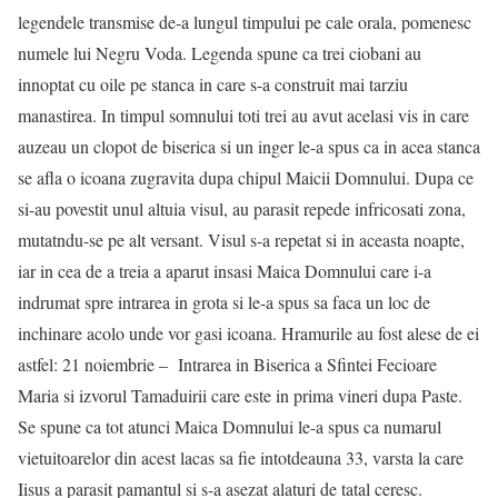
legendele transmise de-a lungul timpului pe cale orala, pomenesc
numele lui Negru Voda. Legenda spune ca trei ciobani au
innoptat cu oile pe stanca in care s-a construit mai tarziu
manastirea. In timpul somnului toti trei au avut acelasi vis in care
auzeau un clopot de biserica si un inger le-a spus ca in acea stanca
se afla o icoana zugravita dupa chipul Maicii Domnului. Dupa ce
si-au povestit unul altuia visul, au parasit repede infricosati zona,
mutatndu-se pe alt versant. Visul s-a repetat si in aceasta noapte,
iar in cea de a treia a aparut insasi Maica Domnului care i-a
indrumat spre intrarea in grota si le-a spus sa faca un loc de
inchinare acolo unde vor gasi icoana. Hramurile au fost alese de ei
astfel: 21 noiembrie – Intrarea in Biserica a Sfintei Fecioare
Maria si izvorul Tamaduirii care este in prima vineri dupa Paste.
Se spune ca tot atunci Maica Domnului le-a spus ca numarul
vietuitoarelor din acest lacas sa fie intotdeauna 33, varsta la care
Iisus a parasit pamantul si s-a asezat alaturi de tatal ceresc.