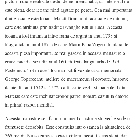
picturi murale realizate destul de neindemanatic, iar interiorul nu
este pictat, doar icoane fiind agatate pe pereti. Cea mai importanta
dintre icoane este Icoana Maicii Domnului facatoare de minuni,
care este atribuita prin traditie Evanghelistului Luca. Aceasta
icoana a fost inramata intr-o rama de argint in anul 1798 si
litografiata in anul 1871 de catre Maior Papa Zogeu. In afara de
aceasta piesa importanta, se mai gaseste in aceasta manastire o
cruce care dateaza din anul 160, ridicata langa turla de Radu
Postelnicu. Tot in acest loc mai pot fi vazute casa memoriala
George Toparceanu, ateliere de macrameuri si covoare, hrisoave
datate din anii 1542 si 1572, carti foarte vechi si mausoleul din
Mateias care este inchinat eroilor patriei noastre cazuti la datorie
in primul razboi mondial.
Aceasta manastire se afla intr-un areal cu istorie straveche si de o
frumusete deosebita. Este construita intr-o stanca la altitudinea de
765 metrii. Nu se cunoaste exact ctitorul acestui lacas sfant, dar