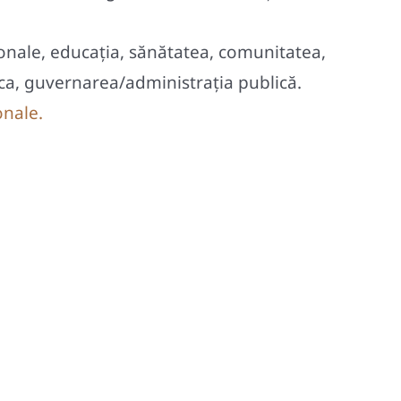
sonale, educaţia, sănătatea, comunitatea,
unca, guvernarea/administraţia publică.
onale.