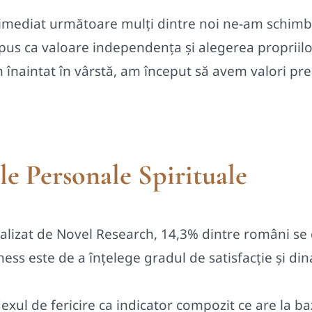
 imediat următoare mulţi dintre noi ne-am schimb
m pus ca valoare independenţa şi alegerea propriil
naintat în vârstă, am început să avem valori prec
e Personale Spirituale
ealizat de Novel Research, 14,3% dintre români se d
ness este de a înțelege gradul de satisfacție și din
xul de fericire ca indicator compozit ce are la ba