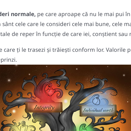
ideri normale,
pe care aproape că nu le mai pui în
 ta sânt cele care le consideri cele mai bune, cele m
 tale de reper în funcție de care iei, conștient sau
care ţi le trasezi şi trăieşti conform lor. Valorile
eprinzi.