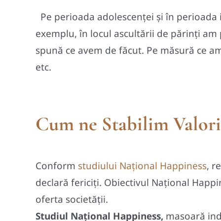
P
e perioada adolescenţei şi în perioada
exemplu, în locul ascultării de părinţi a
spună ce avem de făcut. Pe măsură ce am î
etc.
Cum ne Stabilim Valoril
Conform
studiului Național Happiness
, r
declară fericiți. Obiectivul Național Happi
oferta societății.
Studiul Național Happiness,
masoară inde