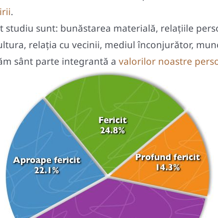
rii
.
t studiu sunt: bunăstarea materială, relaţiile per
cultura, relația cu vecinii, mediul înconjurător, m
ăm sânt parte integrantă a
valorilor noastre pers