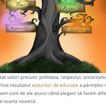
at valori precum: politeţea, respectul, sinceritate
 fost rezultatul
acțiunilor de educație
a părinților 
inem cont de ele atunci când alegem să facem dife
al soarta noastră.