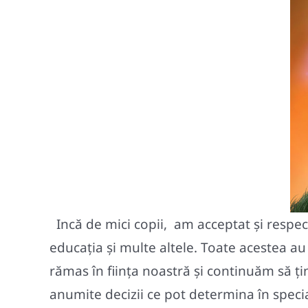
I
ncă de mici copii, am acceptat şi respect
educaţia şi multe altele. Toate acestea au
rămas în fiinţa noastră şi continuăm să ţ
anumite decizii ce pot determina în speci