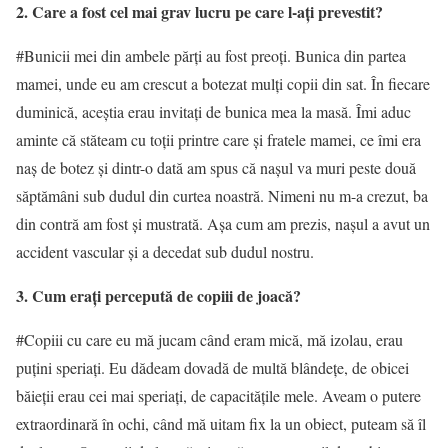
2. Care a fost cel mai grav lucru pe care l
-aţi prevestit
?
#Bunicii mei din ambele părţi au fost preoţi. Bunica din partea
mamei, unde eu am crescut a botezat mulţi copii din sat. În fiecare
duminică, aceştia erau invitaţi de bunica mea la masă. Îmi aduc
aminte că stăteam cu toţii printre care şi fratele mamei, ce îmi era
naş de botez şi dintr-o dată am spus că naşul va muri peste două
săptămâni sub dudul din curtea noastră. Nimeni nu m-a crezut, ba
din contră am fost şi mustrată. Aşa cum am prezis, naşul a avut un
accident vascular şi a decedat sub dudul nostru.
3. Cum eraţi percepută de copiii de joacă
?
#Copiii cu care eu mă jucam când eram mică, mă izolau, erau
puţini speriaţi. Eu dădeam dovadă de multă blândeţe, de obicei
băieţii erau cei mai speriaţi, de capacităţile mele. Aveam o putere
extraordinară în ochi, când mă uitam fix la un obiect, puteam să îl