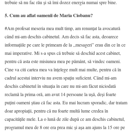
trebuie să nu fac rău şi să îmi dozez energia numai spre bine.
5. Cum au aflat oamenii de Maria Ciobanu
?
#Am profesat meseria mea mult timp, am renunţat la avocatură
când mi-am deschis cabinetul. Am decis să fac asta, deoarece
informaţiile pe care le primeam de la ,,mesageri” erau din ce în ce
mai imperative. Mi s-a spus că trebuie să deschid acest cabinet,
pentru că asta este misiunea mea pe pământ, să vindec oameni.
Cine va citi cartea mea va înţelege mult mai multe, pentru că în
cadrul acestui interviu nu avem spaţiu suficient. Când mi-am
deschis cabinetul în situaţia în care nu mi-am făcut niciodată
reclamă la prima oră, am avut 14 persoane la uşă, deşi foarte
puţini oameni ştiau că fac asta. Eu mai lucram sporadic, dar tratam
doar apropiaţii, pentru că nu foarte multă lume credea în
capacităţile mele. La o lună de zile după ce am deschis cabinetul,
programul meu de 8 ore era prea mic şi aşa am ajuns la 15 ore pe