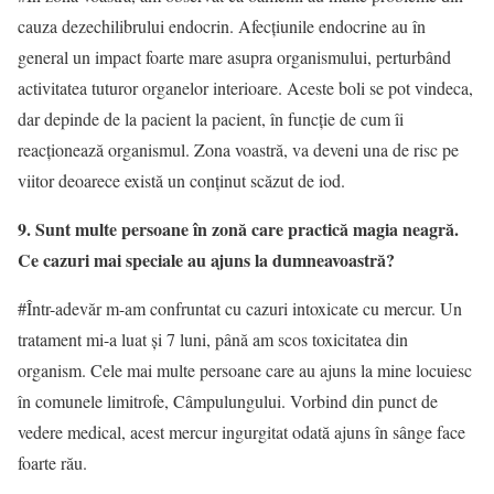
cauza dezechilibrului endocrin. Afecţiunile endocrine au în
general un impact foarte mare asupra organismului, perturbând
activitatea tuturor organelor interioare. Aceste boli se pot vindeca,
dar depinde de la pacient la pacient, în funcţie de cum îi
reacţionează organismul. Zona voastră, va deveni una de risc pe
viitor deoarece există un conţinut scăzut de iod.
9. Sunt multe persoane în zonă care practică magia neagră.
Ce cazuri mai speciale au ajuns la dumneavoastră
?
#Într-adevăr m-am confruntat cu cazuri intoxicate cu mercur. Un
tratament mi-a luat şi 7 luni, până am scos toxicitatea din
organism. Cele mai multe persoane care au ajuns la mine locuiesc
în comunele limitrofe, Câmpulungului. Vorbind din punct de
vedere medical, acest mercur ingurgitat odată ajuns în sânge face
foarte rău.