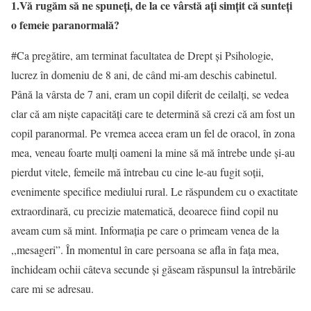
1.Vă rugăm să ne spuneţi, de la ce vârstă aţi simţit că sunteţi
o femeie paranormală
?
#Ca pregătire, am terminat facultatea de Drept şi Psihologie,
lucrez în domeniu de 8 ani, de când mi-am deschis cabinetul.
Până la vârsta de 7 ani, eram un copil diferit de ceilalţi, se vedea
clar că am nişte capacităţi care te determină să crezi că am fost un
copil paranormal. Pe vremea aceea eram un fel de oracol, în zona
mea, veneau foarte mulţi oameni la mine să mă întrebe unde şi-au
pierdut vitele, femeile mă întrebau cu cine le-au fugit soţii,
evenimente specifice mediului rural. Le răspundem cu o exactitate
extraordinară, cu precizie matematică, deoarece fiind copil nu
aveam cum să mint. Informaţia pe care o primeam venea de la
,,mesageri”. În momentul în care persoana se afla în faţa mea,
închideam ochii câteva secunde şi găseam răspunsul la întrebările
care mi se adresau.