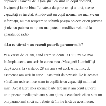
deplasez. Oamenii de la ţară ştiau că sunt un copil deosebit,
învăţam şi foarte bine. La vârsta de şapte ani şi o lună, aceste
capacităţi au încetat. Am devenit un copil normal, nu mai aveam
informaţii, nu mai reuşeam să schimb poziţia obiectelor cu privirea
şi nici cu puterea minţii nu mai puteam modifica volumul la
aparatul de radio.
4.La ce vârstă v-au revenit puterile paranormale
?
#La vârsta de 21 ani, când eram studentă la Cluj, mi s-a mai
întâmplat ceva, am scris în cartea mea „Mesagerii Luminii” şi
după aceea, la vârsta de 28 ani am avut aceleaşi semne, de
asemenea am scris în carte…este mult de povestit. De la această
vârstă am redevenit ce eram în copilărie cu capacităţi mult mai
mari. Acest lucru m-a speriat foarte tare încât am cerut ajutorul
unui prieten medic psihiatru şi am ajuns la concluzia că eu sunt un
om paranormal şi că nu trebuie să îmi fie frică de acest lucru,