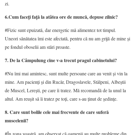
zi.
6.Cum faceţi faţă la atâtea ore de muncă, depuse zilnic
?
#Fizic sunt epuizată, dar energetic mă alimentez tot timpul.
Uneori sănătatea îmi este afectată, pentru că nu am grijă de mine şi
pe fondul oboselii am stări proaste.
7. De la Câmpulung cine v-a trecut pragul cabinetului
?
#Nu îmi mai amintesc, sunt multe persoane care au venit şi vin la
mine. Am pacienţi şi din Rucăr, Dragoslavele, Stâlpeni, Albeştii
de Muscel, Lereşti, pe care îi tratez. Mă recomandă de la unul la
altul. Am reuşit să îi tratez pe toţi, care s-au ţinut de şedinţe.
8. Care sunt bolile cele mai frecvente de care suferă
muscelenii
?
#În zona voastră, am observat că oamenii au multe probleme din