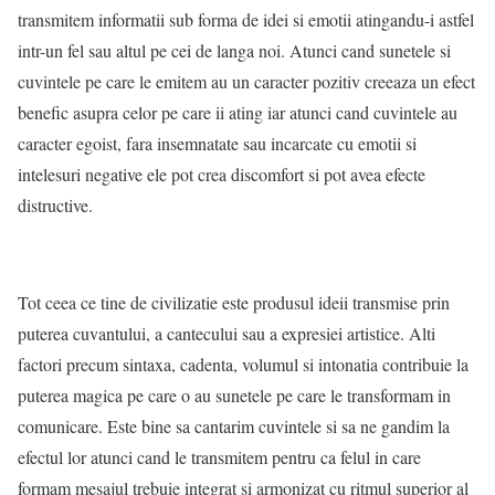
transmitem informatii sub forma de idei si emotii atingandu-i astfel
intr-un fel sau altul pe cei de langa noi. Atunci cand sunetele si
cuvintele pe care le emitem au un caracter pozitiv creeaza un efect
benefic asupra celor pe care ii ating iar atunci cand cuvintele au
caracter egoist, fara insemnatate sau incarcate cu emotii si
intelesuri negative ele pot crea discomfort si pot avea efecte
distructive.
Tot ceea ce tine de civilizatie este produsul ideii transmise prin
puterea cuvantului, a cantecului sau a expresiei artistice. Alti
factori precum sintaxa, cadenta, volumul si intonatia contribuie la
puterea magica pe care o au sunetele pe care le transformam in
comunicare. Este bine sa cantarim cuvintele si sa ne gandim la
efectul lor atunci cand le transmitem pentru ca felul in care
formam mesajul trebuie integrat si armonizat cu ritmul superior al