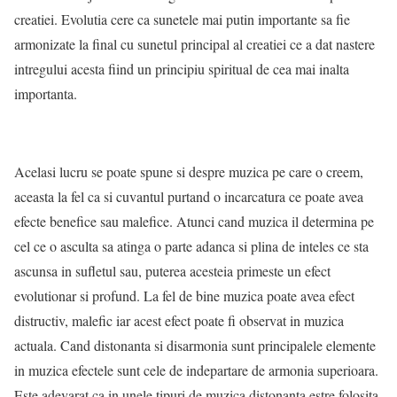
creatiei. Evolutia cere ca sunetele mai putin importante sa fie
armonizate la final cu sunetul principal al creatiei ce a dat nastere
intregului acesta fiind un principiu spiritual de cea mai inalta
importanta.
Acelasi lucru se poate spune si despre muzica pe care o creem,
aceasta la fel ca si cuvantul purtand o incarcatura ce poate avea
efecte benefice sau malefice. Atunci cand muzica il determina pe
cel ce o asculta sa atinga o parte adanca si plina de inteles ce sta
ascunsa in sufletul sau, puterea acesteia primeste un efect
evolutionar si profund. La fel de bine muzica poate avea efect
distructiv, malefic iar acest efect poate fi observat in muzica
actuala. Cand distonanta si disarmonia sunt principalele elemente
in muzica efectele sunt cele de indepartare de armonia superioara.
Este adevarat ca in unele tipuri de muzica distonanta estre folosita