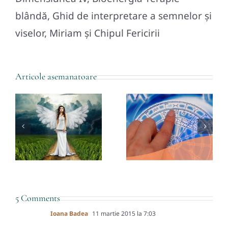
blândă, Ghid de interpretare a semnelor și
viselor, Miriam și Chipul Fericirii
Articole asemanatoare
i
Noțiuni
Introductive
Sub Semnul
pentru
Peștilor:
Inițierea
Ultimul
n
Rapidă în
Decan din
Astrologie:
Zodia Pești
ce
Planetele
5 Comments
Ioana Badea
11 martie 2015 la 7:03