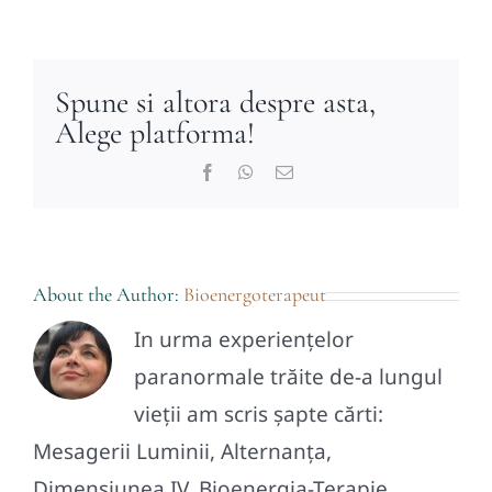
Spune si altora despre asta,
Alege platforma!
Facebook
WhatsApp
E-
mail:
About the Author:
Bioenergoterapeut
In urma experiențelor
paranormale trăite de-a lungul
vieții am scris șapte cărti:
Mesagerii Luminii, Alternanța,
Dimensiunea IV, Bioenergia-Terapie