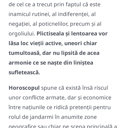
de cel ce a trecut prin faptul că este
inamicul rutinei, al indiferenței, al
negației, al poticnelilor, precum și al
orgoliului.
Plictiseala și lentoarea vor
lăsa loc vieții active, uneori chiar
tumultoasă, dar nu lipsită de acea
armonie ce se naște din liniștea
sufletească.
Horoscopul
spune că există însă riscul
unor conflicte armate, dar și economice
între națiunile ce ridică pretenții pentru
rolul de jandarmi în anumite zone
geografice sau chiar pe scena principală a