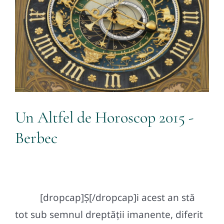
Contact
Un Altfel de Horoscop 2015 -
Berbec
[dropcap]Ș[/dropcap]i acest an stă
tot sub semnul dreptății imanente, diferit