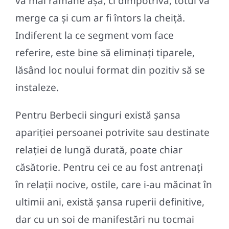
va mai rămâne așa, ci dimpotrivă, totul va
merge ca și cum ar fi întors la cheiță.
Indiferent la ce segment vom face
referire, este bine să eliminați tiparele,
lăsând loc noului format din pozitiv să se
instaleze.
Pentru Berbecii singuri există șansa
apariției persoanei potrivite sau destinate
relației de lungă durată, poate chiar
căsătorie. Pentru cei ce au fost antrenați
în relații nocive, ostile, care i-au măcinat în
ultimii ani, există șansa ruperii definitive,
dar cu un soi de manifestări nu tocmai