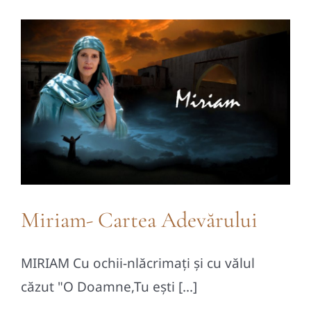
Contact
Miriam- Cartea Adevărului
MIRIAM Cu ochii-nlăcrimați și cu vălul
căzut "O Doamne,Tu ești [...]