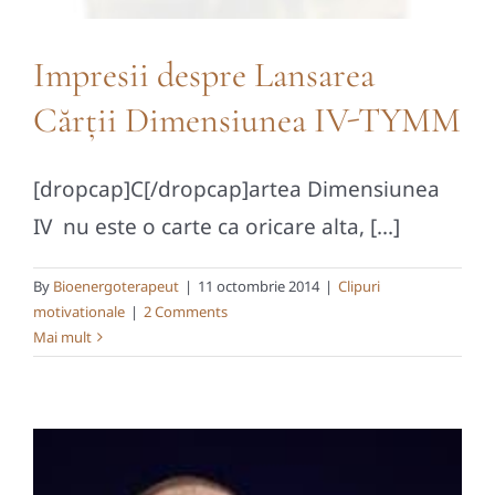
Impresii despre Lansarea
Cărții Dimensiunea IV-TYMM
[dropcap]C[/dropcap]artea Dimensiunea
IV nu este o carte ca oricare alta, [...]
By
Bioenergoterapeut
|
11 octombrie 2014
|
Clipuri
motivationale
|
2 Comments
Mai mult