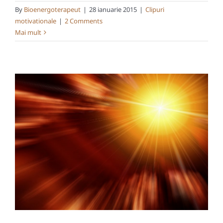
By
Bioenergoterapeut
|
28 ianuarie 2015
|
Clipuri
motivationale
|
2 Comments
Mai mult