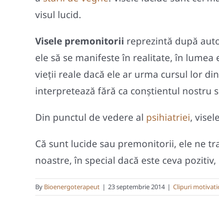
visul lucid.
Visele premonitorii
reprezintă după autor
ele să se manifeste în realitate, în lume
vieții reale dacă ele ar urma cursul lor di
interpretează fără ca conștientul nostru s
Din punctul de vedere al
psihiatriei
, vise
Că sunt lucide sau premonitorii, ele ne tra
noastre, în special dacă este ceva poziti
By
Bioenergoterapeut
|
23 septembrie 2014
|
Clipuri motivat