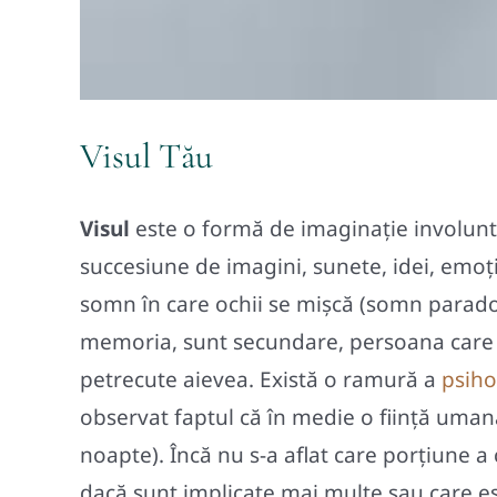
Visul Tău
Visul
este o formă de imaginație involunt
succesiune de imagini, sunete, idei, emoții
somn în care ochii se mișcă (somn parado
memoria, sunt secundare, persoana care 
petrecute aievea. Există o ramură a
psiho
observat faptul că în medie o ființă uman
noapte). Încă nu s-a aflat care porțiune a
dacă sunt implicate mai multe sau care es