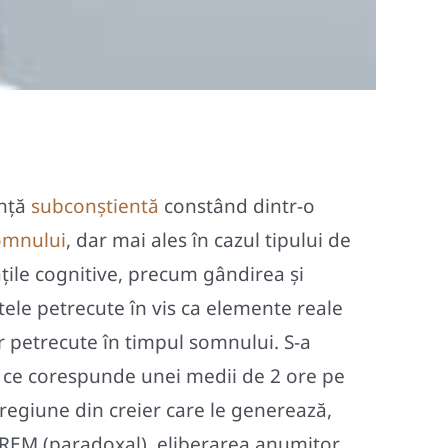
ență
subconștientă
constând dintr-o
omnului
, dar mai ales în cazul tipului de
ile cognitive, precum gândirea și
le petrecute în vis ca elemente reale
or petrecute în timpul somnului. S-a
a ce corespunde unei medii de 2 ore pe
 regiune din creier care le generează,
i REM (paradoxal), eliberarea anumitor