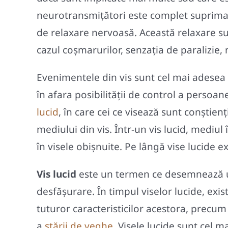
neurotransmițători este complet suprimat
de relaxare nervoasă. Această relaxare su
cazul coșmarurilor, senzația de paralizie,
Evenimentele din vis sunt cel mai adesea i
în afara posibilității de control a perso
lucid
, în care cei ce visează sunt conștien
mediului din vis. Într-un vis lucid, mediu
în visele obișnuite. Pe lângă vise lucide ex
Vis lucid
este un termen ce desemnează
desfășurare. În timpul viselor lucide, exis
tuturor caracteristicilor acestora, precum 
a
stării de veghe
. Visele lucide sunt cel 