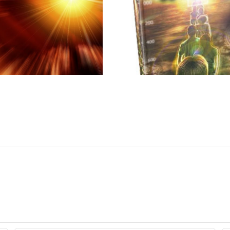
Impresii despre
Lansarea Cărții
Discurs St
Dimensiunea IV-
TYMM