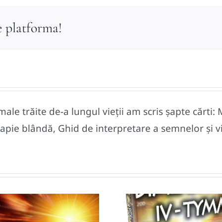
e platforma!
le trăite de-a lungul vieții am scris șapte cărti: 
pie blândă, Ghid de interpretare a semnelor și vise