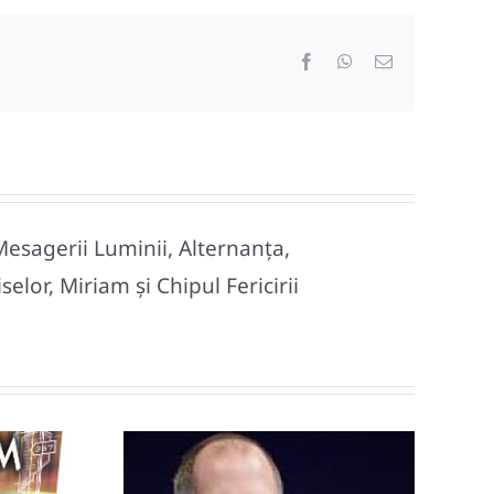
Facebook
WhatsApp
E-
mail:
Mesagerii Luminii, Alternanța,
lor, Miriam și Chipul Fericirii