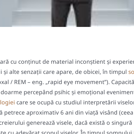
ară cu conținut de material inconștient și experi
 și alte senzații care apare, de obicei, în timpul
s
xal / REM – eng. „rapid eye movement”). Capacităț
doarme percepând psihic și emoțional evenimente
logiei
care se ocupă cu studiul interpretării visel
ă petrece aproximativ 6 ani din viață visând (cee
 creierului generează visele, dacă există o singură
te cu adevărat scopul viselor. În timpul somnulu