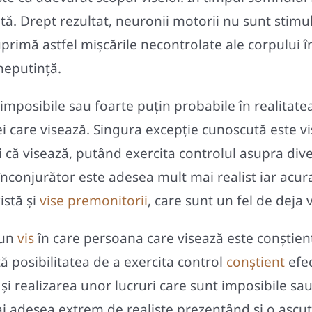
ă. Drept rezultat, neuronii motorii nu sunt stimu
primă astfel mișcările necontrolate ale corpului î
 neputință.
mposibile sau foarte puțin probabile în realitatea
anei care visează. Singura excepție cunoscută este
ți că visează, putând exercita controlul asupra dive
l înconjurător este adesea mult mai realist iar acu
istă și
vise premonitorii
, care sunt un fel de deja 
 un
vis
în care persoana care visează este conștientă
tă posibilitatea de a exercita control
conștient
efec
și realizarea unor lucruri care sunt imposibile sau 
mai adesea extrem de realiste prezentând și o ascuți