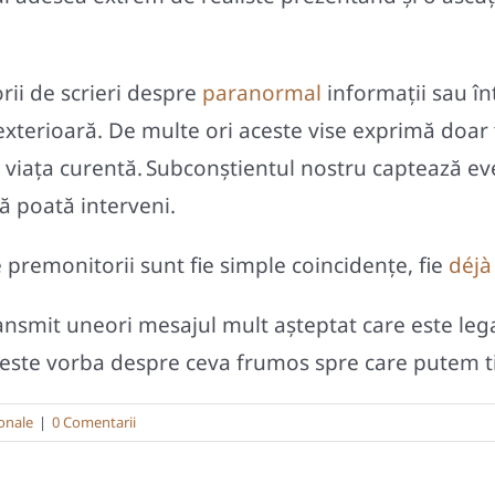
ii de scrieri despre
paranormal
informații sau în
a exterioară. De multe ori aceste vise exprimă do
n viața curentă.
Subconștientul nostru captează even
ă poată interveni.
le premonitorii sunt fie simple coincidențe, fie
déjà
nsmit uneori mesajul mult așteptat care este legat 
v, este vorba despre ceva frumos spre care putem t
ionale
|
0 Comentarii