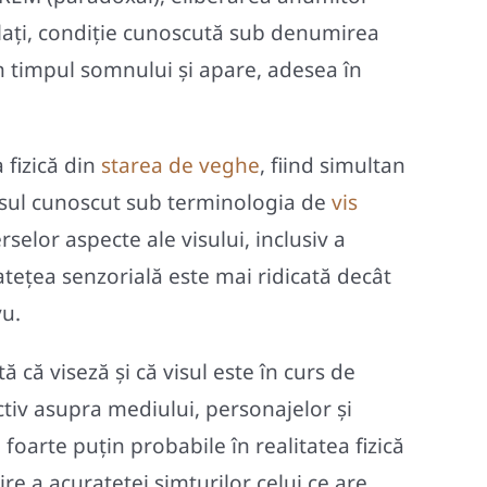
lați, condiție cunoscută sub denumirea
n timpul somnului și apare, adesea în
 fizică din
starea de veghe
, fiind simultan
 visul cunoscut sub terminologia de
vis
rselor aspecte ale visului, inclusiv a
ratețea senzorială este mai ridicată decât
vu.
 că viseză și că visul este în curs de
tiv asupra mediului, personajelor și
foarte puțin probabile în realitatea fizică
re a acurateței simțurilor celui ce are