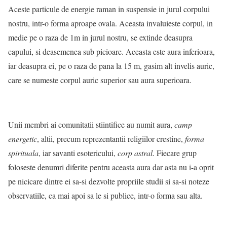
Aceste particule de energie raman in suspensie in jurul corpului
nostru, intr-o forma aproape ovala. Aceasta invaluieste corpul, in
medie pe o raza de 1m in jurul nostru, se extinde deasupra
capului, si deasemenea sub picioare. Aceasta este aura inferioara,
iar deasupra ei, pe o raza de pana la 15 m, gasim alt invelis auric,
care se numeste corpul auric superior sau aura superioara.
Unii membri ai comunitatii stiintifice au numit aura,
camp
energetic
, altii, precum reprezentantii religiilor crestine,
forma
spirituala
, iar savanti esotericului,
corp astral
. Fiecare grup
foloseste denumri diferite pentru aceasta aura dar asta nu i-a oprit
pe nicicare dintre ei sa-si dezvolte propriile studii si sa-si noteze
observatiile, ca mai apoi sa le si publice, intr-o forma sau alta.