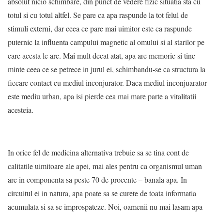
absolut nicio schimbare, din punct de vedere fizic situatia sta cu
totul si cu totul altfel. Se pare ca apa raspunde la tot felul de
stimuli externi, dar ceea ce pare mai uimitor este ca raspunde
puternic la influenta campului magnetic al omului si al starilor pe
care acesta le are. Mai mult decat atat, apa are memorie si tine
minte ceea ce se petrece in jurul ei, schimbandu-se ca structura la
fiecare contact cu mediul inconjurator. Daca mediul inconjuarator
este mediu urban, apa isi pierde cea mai mare parte a vitalitatii
acesteia.
In orice fel de medicina alternativa trebuie sa se tina cont de
calitatile uimitoare ale apei, mai ales pentru ca organismul uman
are in componenta sa peste 70 de procente – banala apa. In
circuitul ei in natura, apa poate sa se curete de toata informatia
acumulata si sa se improspateze. Noi, oamenii nu mai lasam apa