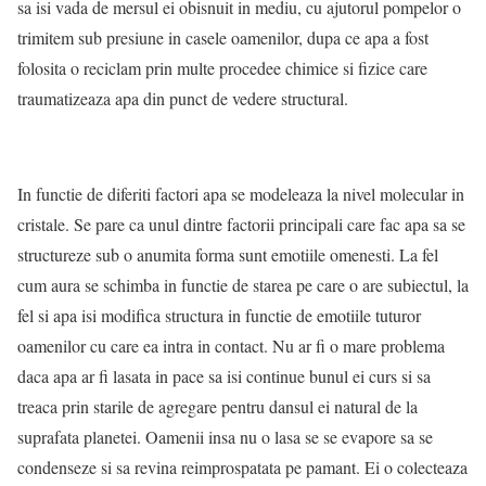
sa isi vada de mersul ei obisnuit in mediu, cu ajutorul pompelor o
trimitem sub presiune in casele oamenilor, dupa ce apa a fost
folosita o reciclam prin multe procedee chimice si fizice care
traumatizeaza apa din punct de vedere structural.
In functie de diferiti factori apa se modeleaza la nivel molecular in
cristale. Se pare ca unul dintre factorii principali care fac apa sa se
structureze sub o anumita forma sunt emotiile omenesti. La fel
cum aura se schimba in functie de starea pe care o are subiectul, la
fel si apa isi modifica structura in functie de emotiile tuturor
oamenilor cu care ea intra in contact. Nu ar fi o mare problema
daca apa ar fi lasata in pace sa isi continue bunul ei curs si sa
treaca prin starile de agregare pentru dansul ei natural de la
suprafata planetei. Oamenii insa nu o lasa se se evapore sa se
condenseze si sa revina reimprospatata pe pamant. Ei o colecteaza