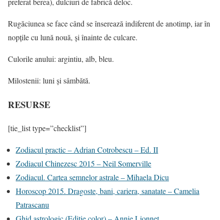
preferat berea), dulciuri de fabrică deloc.
Rugăciunea se face când se înserează indiferent de anotimp, iar în
nopțile cu lună nouă, și înainte de culcare.
Culorile anului: argintiu, alb, bleu.
Milostenii: luni și sâmbătă.
RESURSE
[tie_list type=”checklist”]
Zodiacul practic – Adrian Cotrobescu – Ed. II
Zodiacul Chinezesc 2015 – Neil Somerville
Zodiacul. Cartea semnelor astrale –
Mihaela Dicu
Horoscop 2015. Dragoste, bani, cariera, sanatate –
Camelia
Patrascanu
Ghid astrologic (Ediție color) – Annie Lionnet