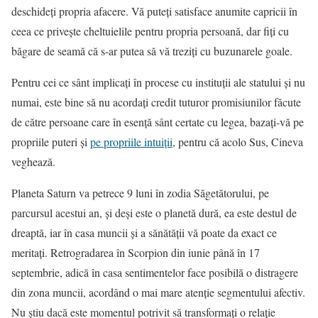
deschideți propria afacere. Vă puteți satisface anumite capricii în
ceea ce privește cheltuielile pentru propria persoană, dar fiți cu
băgare de seamă că s-ar putea să vă treziți cu buzunarele goale.
Pentru cei ce sânt implicați în procese cu instituții ale statului și nu
numai, este bine să nu acordați credit tuturor promisiunilor făcute
de către persoane care în esență sânt certate cu legea, bazați-vă pe
propriile puteri și
pe propriile intuiții
, pentru că acolo Sus, Cineva
veghează.
Planeta Saturn va petrece 9 luni în zodia Săgetătorului, pe
parcursul acestui an, și deși este o planetă dură, ea este destul de
dreaptă, iar în casa muncii și a sănătății vă poate da exact ce
meritați. Retrogradarea în Scorpion din iunie până în 17
septembrie, adică în casa sentimentelor face posibilă o distragere
din zona muncii, acordând o mai mare atenție segmentului afectiv.
Nu știu dacă este momentul potrivit să transformați o relație