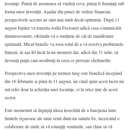
locuințe. Puteți de asemenea să vindeți ceva, puteți fi finanțați sub
forma unor investiții. Așadar din punct de vedere financiar,
perspectivele acestui an sânt mai mult decât optimiste. După 11
august Jupiter va tranzita zodia Fecioarei adică casa comunicării
dumneavoastre, oferindu-vă o mulțime de căi de manifestare
spirituală. Micul benefic va avea rolul de a vă rezolva problemele
bănești, în așa fel încât la un moment dat, adică din 31 iulie, să
deveniți puțin cam nesăbuiți în ceea ce privește cheltuielile.
Perspectiva unor investiții pe termen lung este benefică începând
din 16 februarie și până în 11 august, iar când spun acest lucru nu
mă refer doar la achiziția unei locuințe, ci la orice ține de acest
sector.
Este momentul să depășiți ideea învechită de a funcționa între
limitele riguroase ale unui venit dintr-un salariu fix, încercând o
colaborare de unde să vă rotunjiți veniturile, sau chiar să vă