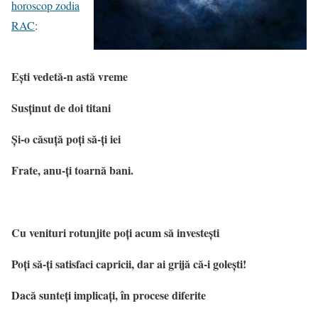
horoscop zodia
RAC
:
Ești vedetă-n astă vreme
Susținut de doi titani
Și-o căsuță poți să-ți iei
Frate, anu-ți toarnă bani.
Cu venituri rotunjite poți acum să investești
Poți să-ți satisfaci capricii, dar ai grijă că-i golești!
Dacă sunteți implicați, în procese diferite