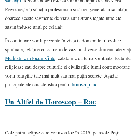
sănătății
. Recomandabil este să vii în întâmpinarea acestora.
Revizuiește-ți situația profesională și starea generală a sănătății,
doarece aceste segmente de viață sunt strâns legate între ele,
susținându-se unul pe celălalt.
În continuare vor fi prezente în viața ta domeniile filozofice,
spirituale, relațiile cu oameni de vază în diverse domenii ale vieții.
Meditațiile în locuri sfinte
, călătoriile cu temă spirituală, lecturile
religioase sau despre culturile și civilizațiile lumii contemporane
vor fi refugiile tale mai mult sau mai puțin secrete. Așadar
principalelele caracteristici pentru
horoscop rac
:
Un Altfel de Horoscop – Rac
Cele patru eclipse care vor avea loc în 2015, pe axele Pești-