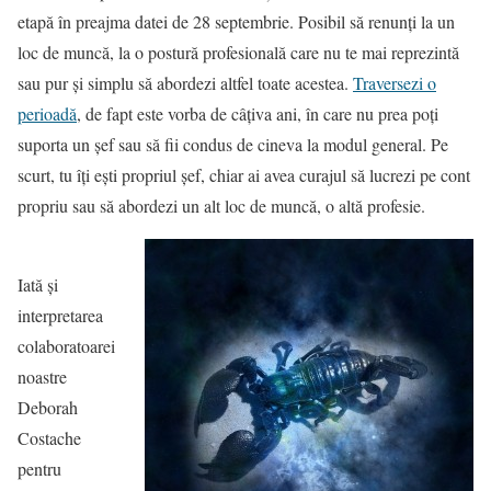
etapă în preajma datei de 28 septembrie. Posibil să renunți la un
loc de muncă, la o postură profesională care nu te mai reprezintă
sau pur și simplu să abordezi altfel toate acestea.
Traversezi o
perioadă
, de fapt este vorba de câțiva ani, în care nu prea poți
suporta un șef sau să fii condus de cineva la modul general. Pe
scurt, tu îți ești propriul șef, chiar ai avea curajul să lucrezi pe cont
propriu sau să abordezi un alt loc de muncă, o altă profesie.
Iată și
interpretarea
colaboratoarei
noastre
Deborah
Costache
pentru