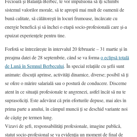
Fecioară și Balanță-Berbec, te vor impulsiona să îți schimbi
sistemul valorilor morale, să te apropii mai mult de oamenii de
bună calitate, să călătorești în locuri frumoase, încărcate cu
energie benefică și să închei o etapă socio-profesională care și-a
epuizat experiențele pentru tine.
Forfotă se întrezărește în intervalul 20 februarie – 31 martie și în
preajma datei de 28 septembrie, când se va forma
o eclipsă totală
de Lună în Semnul Berbecului
. În special relațiile cu șefii sunt
animate: discuții aprinse, activități dinamice, diverse; posibil să ți
se ofere o mărire salarială sau o postură de conducere. Discerne
atent în ce situații profesionale te angrenezi, astfel încât să nu te
suprasoliciți. Este adevărat că prin eforturile depuse, mai ales în
prima parte a anului, în câmpul muncii ți se deschid variante noi
de câștig pe termen lung.
Vizavi de șefi, responsabilități profesionale, imagine publică,
statut socio-profesional se va evidenția un moment de final de