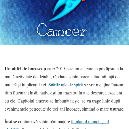
Un altfel de horoscop rac:
2015 este un an care te predipsune la
multă activitate de detaliu, răbdare, schimbarea atitudinii față de
muncă și implicațiile ei.
Stările tale de spirit
se vor menține într-un
ritm fluctuant însă, nativ, ești un maestru în a te descurca excelent
cu ele. Capitolul amoros se îmbunătățește, se va trage linie după
evenimentele petrecute de trei ani încoace, simțind o mare ușurare.
Însă se conturează schimbări majore
în planul muncii și al