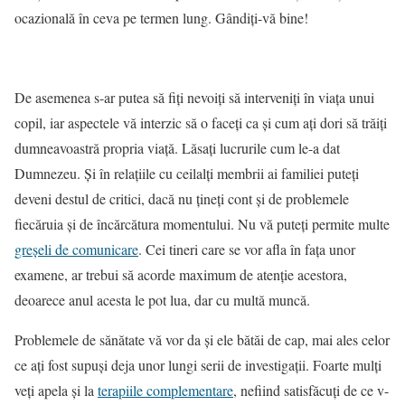
ocazională în ceva pe termen lung. Gândiți-vă bine!
De asemenea s-ar putea să fiți nevoiți să interveniți în viața unui
copil, iar aspectele vă interzic să o faceți ca și cum ați dori să trăiți
dumneavoastră propria viață. Lăsați lucrurile cum le-a dat
Dumnezeu. Și în relațiile cu ceilalți membrii ai familiei puteți
deveni destul de critici, dacă nu țineți cont și de problemele
fiecăruia și de încărcătura momentului. Nu vă puteți permite multe
greșeli de comunicare
. Cei tineri care se vor afla în fața unor
examene, ar trebui să acorde maximum de atenție acestora,
deoarece anul acesta le pot lua, dar cu multă muncă.
Problemele de sănătate vă vor da și ele bătăi de cap, mai ales celor
ce ați fost supuși deja unor lungi serii de investigații. Foarte mulți
veți apela și la
terapiile complementare
, nefiind satisfăcuți de ce v-