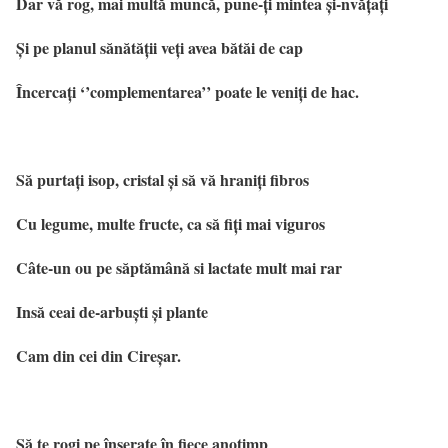
Dar vă rog, mai multă muncă, pune-ți mintea și-nvățați
Și pe planul sănătății veți avea bătăi de cap
Încercați
‘’complementarea’’ poate le veniți de hac.
Să purtați isop, cristal și să vă hraniți fibros
Cu legume, multe fructe, ca să fiți mai viguros
Câte-un ou pe săptămână si lactate mult mai rar
Insă ceai de-arbuști și plante
Cam din cei din Cireșar.
Să te rogi pe înserate în fiece anotimp