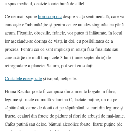
a spus medicul, decizie foarte bună de altfel.
Ce ne mai spune
horoscop rac
despre viața sentimentală, care va
cunoaște o îmbunătățire și pentru cei ce au ales singurătatea până
acum. Fixațiile, obsesiile, frânele, vor putea fi înlăturate, în locul
lor așezându-se dorința de viață în doi, cu posibilitatea de a
procrea. Pentru cei ce sânt implicați în relații fără finalitate sau
care scârție de mult timp, cele 3 luni (iunie-septembrie) de
retrogradare a planetei Saturn, pot veni cu soluții.
Cristalele energizate
și isopul, nelipsite.
Hrana Racilor poate fi compusă din alimente bogate în fibre,
legume și fructe cu multă vitamina C, lactate puține, un ou pe
săptămână, carne de două ori pe săptămână, sucuri din legume și
fructe, ceaiuri din fructe de pădure și flori de arbuști de mai-iunie.
Cafea puțină sau deloc, băuturi alcoolice foarte, foarte puține (de