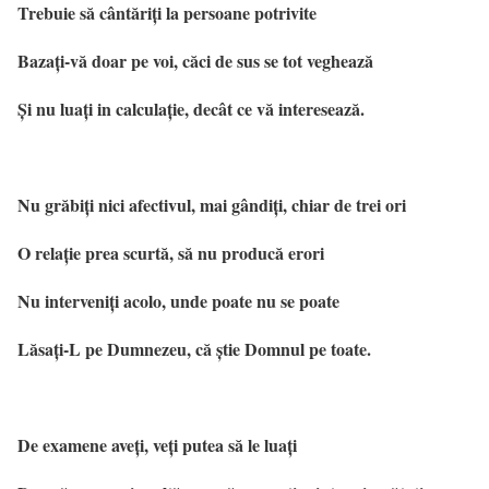
Trebuie să cântăriți la persoane potrivite
Bazați-vă doar pe voi, căci de sus se tot veghează
Și nu luați in calculație, decât ce vă interesează.
Nu grăbiți nici afectivul, mai gândiți, chiar de trei ori
O relație prea scurtă, să nu producă erori
Nu interveniți acolo, unde poate nu se poate
Lăsați-L pe Dumnezeu, că știe Domnul pe toate.
De examene aveți, veți putea să le luați