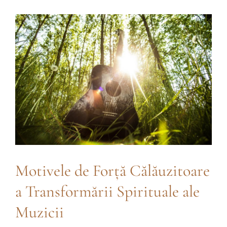
Contact
Motivele de Forță Călăuzitoare
a Transformării Spirituale ale
Muzicii