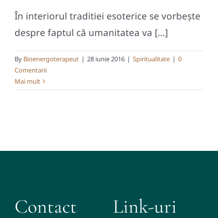
În interiorul traditiei esoterice se vorbește
despre faptul că umanitatea va [...]
By
Bioenergoterapeut
|
28 iunie 2016
|
Spiritualitate
|
0
Comentarii
Mai mult
Contact
Link-uri