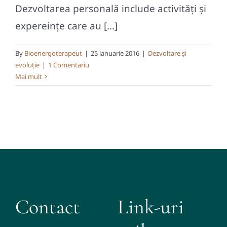
Dezvoltarea personală include activități și
expereințe care au [...]
By
Bioenergoterapeut
|
25 ianuarie 2016
|
Dezvoltare și
evoluție
|
1 Comentariu
Mai mult
Contact
Link-uri