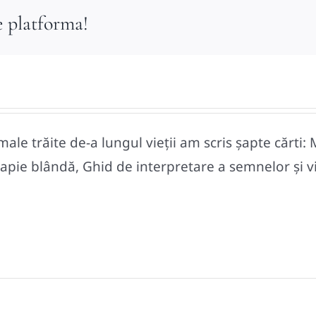
e platforma!
le trăite de-a lungul vieții am scris șapte cărti: 
pie blândă, Ghid de interpretare a semnelor și vise