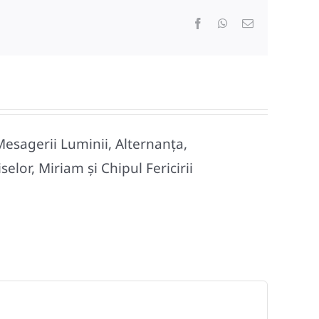
Facebook
WhatsApp
E-
mail:
Mesagerii Luminii, Alternanța,
lor, Miriam și Chipul Fericirii