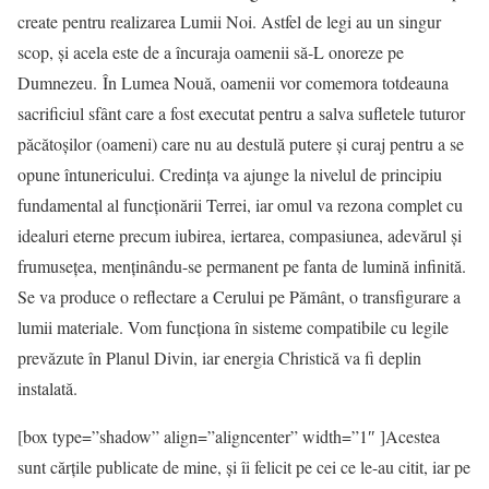
create pentru realizarea Lumii Noi. Astfel de legi au un singur
scop, și acela este de a încuraja oamenii să-L onoreze pe
Dumnezeu. În Lumea Nouă, oamenii vor comemora totdeauna
sacrificiul sfânt care a fost executat pentru a salva sufletele tuturor
păcătoșilor (oameni) care nu au destulă putere și curaj pentru a se
opune întunericului. Credința va ajunge la nivelul de principiu
fundamental al funcționării Terrei, iar omul va rezona complet cu
idealuri eterne precum iubirea, iertarea, compasiunea, adevărul și
frumusețea, menținându-se permanent pe fanta de lumină infinită.
Se va produce o reflectare a Cerului pe Pământ, o transfigurare a
lumii materiale. Vom funcționa în sisteme compatibile cu legile
prevăzute în Planul Divin, iar energia Christică va fi deplin
instalată.
[box type=”shadow” align=”aligncenter” width=”1″ ]Acestea
sunt cărțile publicate de mine, și îi felicit pe cei ce le-au citit, iar pe