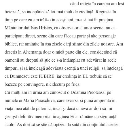
când religia în care eu am fost
botezată, se îndepărtează tot mai mult de credință. Regresia în
timp pe care eu am trăit-o în acești ani, m-a situat în preajma
Mântuitorului Isus Hristos, ca observator al unor scene, nu ca
participant direct, scene din care făceau parte și alte personaje
biblice, rar amintite în așa zisele cărți sfinte din zilele noastre. Am
descris în Alternanța doar o mică parte din ele, considerând că
oamenii au dreptul să știe ce s-a întâmplat cu adevărat în acele
timpuri, și să înțeleagă adevărata esență a unei religii, să înțeleagă
că Dumnezeu este IUBIRE, iar credința în EL trebuie să se
bazeze pe convingere, nicidecum pe frică.
Cu mulți ani în urmă am cunoscut o Doamnă Preoteasă, pe
numele ei Maria Paraschiva, care avea să-și pună amprenta în
viața mea atât de puternic, încât și dacă cineva ar dori să-mi
șteargă definitiv memoria, imaginea Ei ar rămâne cu siguranță
acolo. Aș dori să se știe că optzeci la sută din conținutul acestei