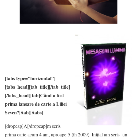
[tabs type=”horizontal”]
[tabs_head][tab_title][/tab_title]
[/tabs_head][tab]Când a fost
prima lansare de carte a Liliei
Seven?[/tab][/tabs]
[dropcap]A[/dropcap]m scris
prima carte acum 4 ani, aproape 5 (în 2009). Inițial am scris un