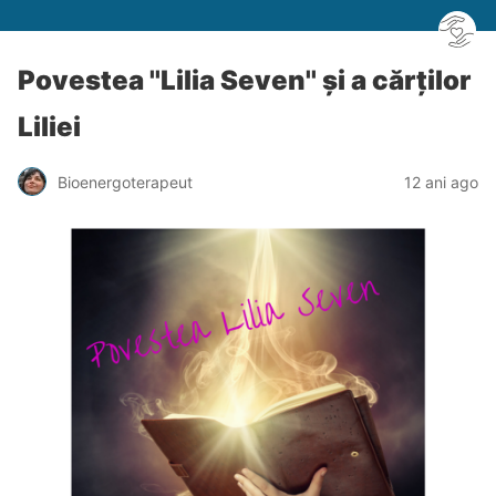
Povestea ''Lilia Seven'' și a cărților
Liliei
Bioenergoterapeut
12 ani ago