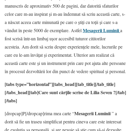
manuscris de aproximativ 500 de pagini, dar datorită sfaturilor
celor care m-au inspirat și m-au îndemnat să scriu această carte, s-
a născut aceea carte minunată pe care o știți cu toții și care s-a
Mesagerii Luminii
vândut în peste 5000 de exemplare. Astfel
a
fost scrisă într-un limbaj ușor accesibil tuturor cititorilor
acesteia. Am dorit să scriu despre experiențele mele, lucrurile pe
care eu le-am învățat și experimentat. Ulterior am realizat că
această carte este și un instrument prin care pot ajuta alte persoane
în procesul dezvoltării lor din punct de vedere spiritual și personal.
[tabs type=”horizontal”][tabs_head][tab_title][/tab_title]
[/tabs_head][tab]Care sunt cărțile scrise de Lilia Seven ?[/tab]
[/tabs]
Mesagerii Luminii
[dropcap]P[/dropcap]rima mea carte “
” a
dorit să fie un traseu simplificat pentru cineva care este interesat
de evoluția sa personală și are nevoie să știe cum să-și dezvolte