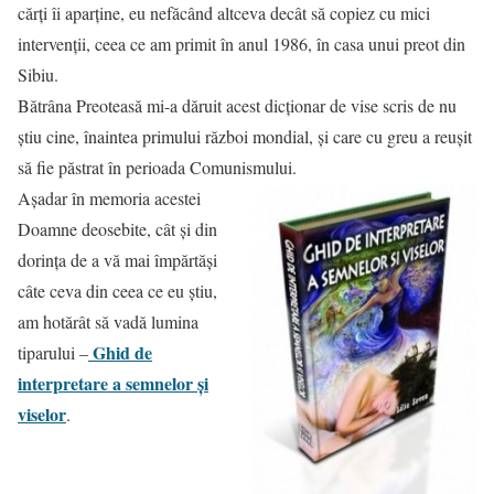
cărți îi aparține, eu nefăcând altceva decât să copiez cu mici
intervenții, ceea ce am primit în anul 1986, în casa unui preot din
Sibiu.
Bătrâna Preoteasă mi-a dăruit acest dicționar de vise scris de nu
știu cine, înaintea primului război mondial, și care cu greu a reușit
să fie păstrat în perioada Comunismului.
Așadar în memoria acestei
Doamne deosebite, cât și din
dorința de a vă mai împărtăși
câte ceva din ceea ce eu știu,
am hotărât să vadă lumina
Ghid de
tiparului –
interpretare a semnelor și
viselor
.