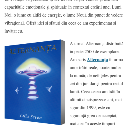
capacitățile emoționale și spirituale în contextul creării unei Lumi
Noi, o lume cu altfel de energie, o lume Nouă din punct de vedere
vibrațional. Oferă idei și sfaturi din ceea ce am experimentat și
învățat eu.
A urmat Alternanța distribuită
în peste 2500 de exemplare.
Alternanța
Am scris
în urma
unor trăiri reale, foarte multe
la număr, de neînțeles pentru
cei din jur, dar și pentru restul
lumii. Ceea ce eu am trăit în
ultimii cincisprezece ani, mai
sigur din 1999, este cu
siguranță greu de acceptat,
mai ales în aceste timpuri