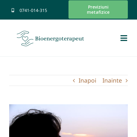
Skip
Previziuni
0741-014-315
metafizice
to
content
Togg
Navi
Pagina Principala
Despre
Inapoi
Inainte
Servicii Oferite
View
Resurse
Larger
Image