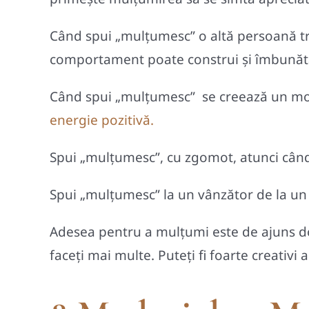
Când spui „mulţumesc” o altă persoană tre
comportament poate construi și îmbunăt
Când spui „mulţumesc” se creează un mom
energie pozitivă.
Spui „mulţumesc”, cu zgomot, atunci când 
Spui „mulţumesc” la un vânzător de la un m
Adesea pentru a mulțumi este de ajuns doa
faceţi mai multe. Puteţi fi foarte creativi a