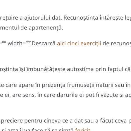
ețuire a ajutorului dat. Recunoștința întărește leg
entimentul de apartenență.
s=”” width=””]Descarcă
aici cinci exerciții
de recunoș
ștința își îmbunătățește autostima prin faptul că 
 care apare în prezenţa frumuseţii naturii sau în
ei, are sens, în care darurile ei pot fi văzute şi 
reciere pentru cineva ce a dat sau a făcut ceva pe
i asta îl va face să se simtă
fericit
.