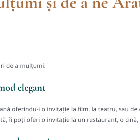
lțumi și de a ne Ară
ri de a mulțumi.
 mod elegant
nă oferindu-i o invitație la film, la teatru, sau de 
 îi poți oferi o invitație la un restaurant, o cină, 