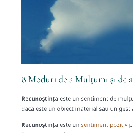
8 Moduri de a Mulțumi și de a
Recunoştinţa
este un sentiment de mulţum
dacă este un obiect material sau un gest 
Recunoștința
este un
sentiment pozitiv
pe