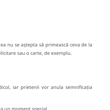
u ea nu se aştepta să primească ceva de la
elicitare sau o carte, de exemplu.
col, iar prietenii vor anula semnificația
uia un moment special.