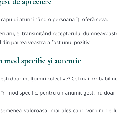
est de apreciere
 capului atunci când o persoană îți oferă ceva.
ericirii, el transmițând receptorului dumneavoast
 din partea voastră a fost unul pozitiv.
n mod specific și autentic
mești doar mulțumiri colective? Cel mai probabil n
în mod specific, pentru un anumit gest, nu doar p
 asemenea valoroasă, mai ales când vorbim de lu