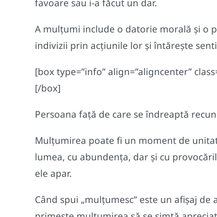
favoare sau i-a făcut un dar.
A mulțumi include o datorie morală și o pr
indivizii prin acțiunile lor și întărește s
[box type=”info” align=”aligncenter” clas
[/box]
Persoana față de care se îndreaptă recuno
Mulțumirea poate fi un moment de unitate
lumea, cu abundenţa, dar şi cu provocările 
ele apar.
Când spui „mulţumesc” este un afişaj de ap
primește mulțumirea să se simtă apreciat ş