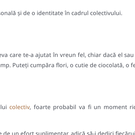
nală și de o identitate în cadrul colectivului.
a care te-a ajutat în vreun fel, chiar dacă el sa
ump. Puteţi cumpăra flori, o cutie de ciocolată, o f
lui
colectiv
, foarte probabil va fi un moment ridi
 de un efort suplimentar, adică să-i dedici fiecăr