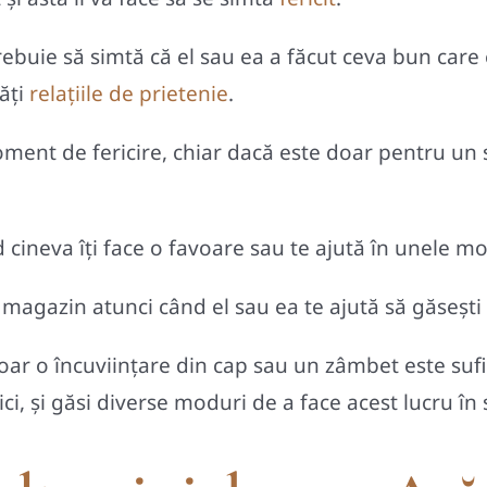
buie să simtă că el sau ea a făcut ceva bun care e
ăți
relațiile de prietenie
.
ent de fericire, chiar dacă este doar pentru un 
cineva îți face o favoare sau te ajută în unele mo
agazin atunci când el sau ea te ajută să găsești c
r o încuviinţare din cap sau un zâmbet este sufici
ici, şi găsi diverse moduri de a face acest lucru în s