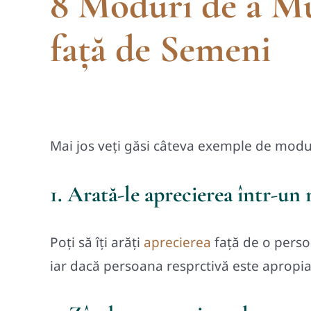
8 Moduri de a Mu
față de Semeni
Mai jos veţi găsi câteva exemple de modu
1. Arată-le aprecierea într-un
Poți să îți arăți
aprecierea
față de o persoa
iar dacă persoana resprctivă este apropiată,