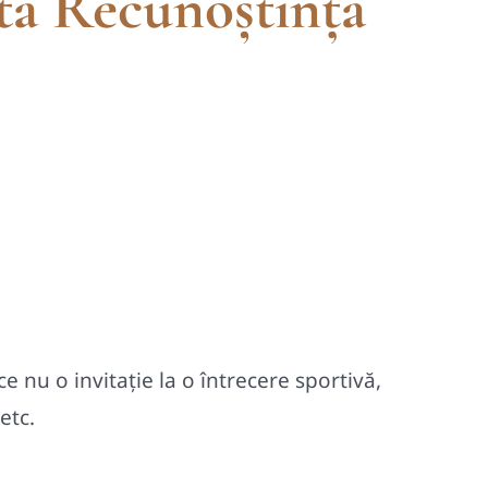
ta Recunoștința
ce nu o invitație la o întrecere sportivă,
etc.