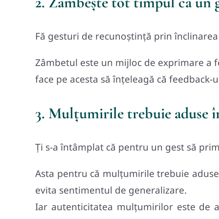
2. Zâmbește tot timpul ca un g
Fă gesturi de recunoștință prin înclinarea
Zâmbetul este un mijloc de exprimare a f
face pe acesta să înțeleagă că feedback-ul
3. Mulțumirile trebuie aduse î
Ți s-a întâmplat că pentru un gest să pri
Asta pentru că mulțumirile trebuie aduse 
evita sentimentul de generalizare.
Iar autenticitatea mulțumirilor este de