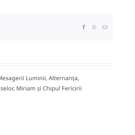
Facebook
WhatsApp
E-
mail:
Mesagerii Luminii, Alternanța,
lor, Miriam și Chipul Fericirii