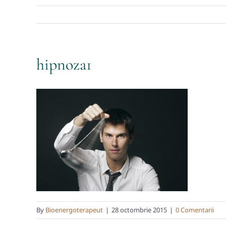
hipnoza1
By
Bioenergoterapeut
|
28 octombrie 2015
|
0 Comentarii