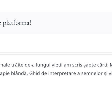
e platforma!
le trăite de-a lungul vieții am scris șapte cărti: 
pie blândă, Ghid de interpretare a semnelor și vise