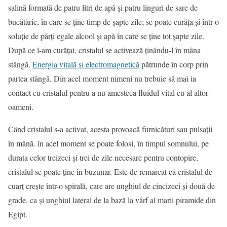
salină formată de patru litri de apă şi patru linguri de sare de
bucătărie, în care se ţine timp de şapte zile; se poate curăţa şi într-o
soluţie de părţi egale alcool şi apă în care se ţine tot şapte zile.
După ce l-am curăţat, cristalul se activează ţinându-l în mâna
stângă.
Energia vitală şi electromagnetică
pătrunde în corp prin
partea stângă. Din acel moment nimeni nu trebuie să mai ia
contact cu cristalul pentru a nu amesteca fluidul vital cu al altor
oameni.
Când cristalul s-a activat, acesta provoacă furnicături sau pulsaţii
în mână. în acel moment se poate folosi, în timpul somnului, pe
durata celor treizeci şi trei de zile necesare pentru contopire,
cristalul se poate ţine în buzunar. Este de remarcat că cristalul de
cuarţ creşte într-o spirală, care are unghiul de cincizeci şi două de
grade, ca şi unghiul lateral de la bază la vârf al marii piramide din
Egipt.