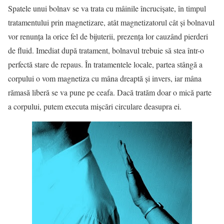
Spatele unui bolnav se va trata cu mâinile încrucişate, în timpul
tratamentului prin magnetizare, atât magnetizatorul cât şi bolnavul
vor renunţa la orice fel de bijuterii, prezenţa lor cauzând pierderi
de fluid. Imediat după tratament, bolnavul trebuie să stea într-o
perfectă stare de repaus. În tratamentele locale, partea stângă a
corpului o vom magnetiza cu mâna dreaptă şi invers, iar mâna
rămasă liberă se va pune pe ceafa. Dacă tratăm doar o mică parte
a corpului, putem executa mişcări circulare deasupra ei.