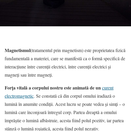
Magnetismul
(tratamentul prin magnetism) este
proprietatea fizică
fundamentală a materiei, care se manifestă ca o formă specifică de
interacțiune între curenții electrici, între curenții electrici și
magneți sau între magneți.
Forţa vitală a corpului nostru este animată de un
curent
electromagnetic
. Se constată că din corpul omului iradiază o
lumină în anumite condiţii. Acest lucru se poate vedea şi simţi – o
lumină care înconjoară întregul corp. Partea dreaptă a omului
împrăştie o lumină albăstruie, acesta fiind polul pozitiv, iar partea
stângă o lumină roşiatică, acesta fiind polul negativ.