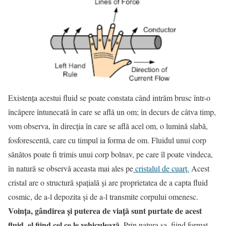
Existenţa acestui fluid se poate constata când intrăm brusc într-o
încăpere întunecată în care se află un om; în decurs de câtva timp,
vom observa, în direcţia în care se află acel om, o lumină slabă,
fosforescentă, care cu timpul ia forma de om. Fluidul unui corp
sănătos poate fi trimis unui corp bolnav, pe care îl poate vindeca,
în natură se observă aceasta mai ales pe
cristalul de cuarţ.
Acest
cristal are o structură spaţială şi are proprietatea de a capta fluid
cosmic, de a-l depozita şi de a-l transmite corpului omenesc.
Voinţa, gândirea şi puterea de viaţă sunt purtate de acest
fluid, el fiind cel ce le vehiculează
. Prin natura sa, fiind format