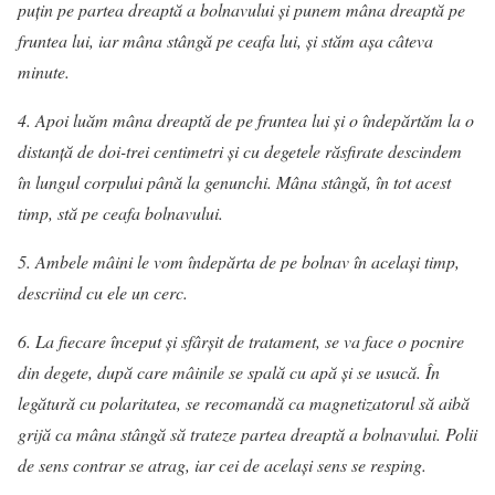
puţin pe partea dreaptă a bolnavului şi punem mâna dreaptă pe
fruntea lui, iar mâna stângă pe ceafa lui, şi stăm aşa câteva
minute.
4. Apoi luăm mâna dreaptă de pe fruntea lui şi o îndepărtăm la o
distanţă de doi-trei centimetri şi cu degetele răsfirate descindem
în lungul corpului până la genunchi. Mâna stângă, în tot acest
timp, stă pe ceafa bolnavului.
5. Ambele mâini le vom îndepărta de pe bolnav în acelaşi timp,
descriind cu ele un cerc.
6. La fiecare început şi sfârşit de tratament, se va face o pocnire
din degete, după care mâinile se spală cu apă şi se usucă. În
legătură cu polaritatea, se recomandă ca magnetizatorul să aibă
grijă ca mâna stângă să trateze partea dreaptă a bolnavului. Polii
de sens contrar se atrag, iar cei de acelaşi sens se resping.