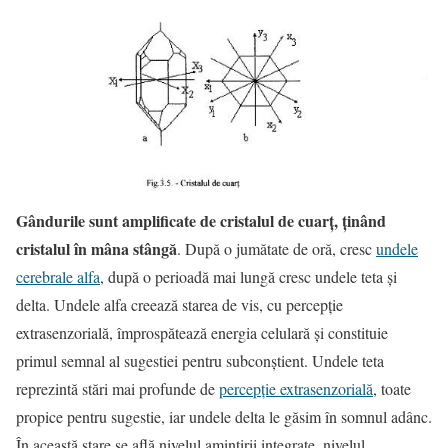
Gândurile sunt amplificate de cristalul de cuarţ, ţinând
cristalul în mâna stângă
. După o jumătate de oră, cresc
undele
cerebrale alfa
, după o perioadă mai lungă cresc undele teta şi
delta. Undele alfa creează starea de vis, cu percepţie
extrasenzorială, împrospătează energia celulară şi constituie
primul semnal al sugestiei pentru subconştient. Undele teta
reprezintă stări mai profunde de
percepţie extrasenzorială
, toate
propice pentru sugestie, iar undele delta le găsim în somnul adânc.
În această stare se află nivelul amintirii integrate, nivelul