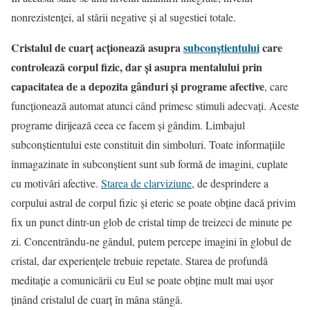
nonrezistenţei, al stării negative şi al sugestiei totale.
Cristalul de cuarţ acţionează asupra
subconştientului
care
controlează corpul fizic, dar şi asupra mentalului prin
capacitatea de a depozita gânduri şi programe afective
, care
funcţionează automat atunci când primesc stimuli adecvaţi. Aceste
programe dirijează ceea ce facem şi gândim. Limbajul
subconştientului este constituit din simboluri. Toate informaţiile
înmagazinate în subconştient sunt sub formă de imagini, cuplate
cu motivări afective.
Starea de clarviziune
, de desprindere a
corpului astral de corpul fizic şi eteric se poate obţine dacă privim
fix un punct dintr-un glob de cristal timp de treizeci de minute pe
zi. Concentrându-ne gândul, putem percepe imagini în globul de
cristal, dar experienţele trebuie repetate. Starea de profundă
meditaţie a comunicării cu Eul se poate obţine mult mai uşor
ţinând cristalul de cuarţ în mâna stângă.