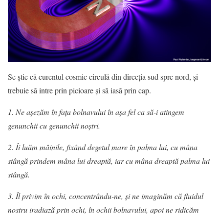
Se ştie că curentul cosmic circulă din direcţia sud spre nord, şi
trebuie să intre prin picioare şi să iasă prin cap.
1. Ne aşezăm în faţa bolnavului în aşa fel ca să-i atingem
genunchii cu genunchii noştri.
2. Îi luăm mâinile, fixând degetul mare în palma lui, cu mâna
stângă prindem mâna lui dreaptă, iar cu mâna dreaptă palma lui
stângă.
3. Îl privim în ochi, concentrându-ne, şi ne imaginăm că fluidul
nostru iradiază prin ochi, în ochii bolnavului, apoi ne ridicăm