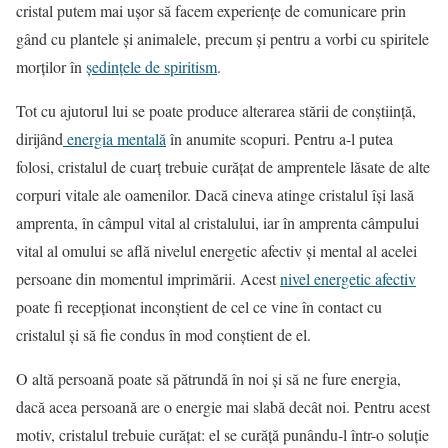
cristal putem mai uşor să facem experienţe de comunicare prin
gând cu plantele şi animalele, precum şi pentru a vorbi cu spiritele
morţilor în
şedinţele de spiritism
.
Tot cu ajutorul lui se poate produce alterarea stării de conştiinţă,
dirijând
energia mentală
în anumite scopuri. Pentru a-l putea
folosi, cristalul de cuarţ trebuie curăţat de amprentele lăsate de alte
corpuri vitale ale oamenilor. Dacă cineva atinge cristalul îşi lasă
amprenta, în câmpul vital al cristalului, iar în amprenta câmpului
vital al omului se află nivelul energetic afectiv şi mental al acelei
persoane din momentul imprimării. Acest
nivel energetic afectiv
poate fi recepţionat inconştient de cel ce vine în contact cu
cristalul şi să fie condus în mod conştient de el.
O altă persoană poate să pătrundă în noi şi să ne fure energia,
dacă acea persoană are o energie mai slabă decât noi. Pentru acest
motiv, cristalul trebuie curăţat: el se curăţă punându-l într-o soluţie