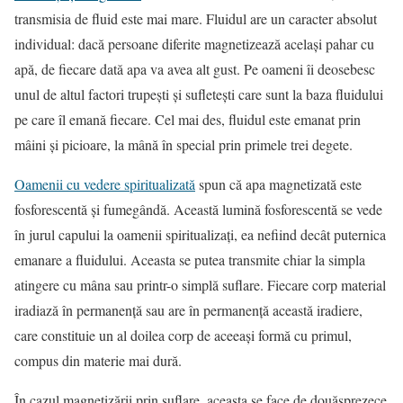
transmisia de fluid este mai mare. Fluidul are un caracter absolut
individual: dacă persoane diferite magnetizează acelaşi pahar cu
apă, de fiecare dată apa va avea alt gust. Pe oameni îi deosebesc
unul de altul factori trupeşti şi sufleteşti care sunt la baza fluidului
pe care îl emană fiecare. Cel mai des, fluidul este emanat prin
mâini şi picioare, la mână în special prin primele trei degete.
Oamenii cu vedere spiritualizată
spun că apa magnetizată este
fosforescentă şi fumegândă. Această lumină fosforescentă se vede
în jurul capului la oamenii spiritualizaţi, ea nefiind decât puternica
emanare a fluidului. Aceasta se putea transmite chiar la simpla
atingere cu mâna sau printr-o simplă suflare. Fiecare corp material
iradiază în permanenţă sau are în permanenţă această iradiere,
care constituie un al doilea corp de aceeaşi formă cu primul,
compus din materie mai dură.
În cazul magnetizării prin suflare, aceasta se face de douăsprezece