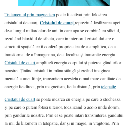
Tratamentul prin magnetism
poate fi activat prin folosirea
Cristalul de cuarţ
cristalului de cuarţ.
reprezintă fosilizarea apei
de-a lungul miliardelor de ani, în care apa se combină cu siliciul,
rezultând bioxidul de siliciu, care în interiorul cristalului are o
structură spaţială ce îi conferă proprietatea de a amplifica, de a
transforma, de a înmagazina, de a focaliza şi transmite energia.
Cristalul de cuarţ
amplifică energia corpului şi puterea gândurilor
noastre. Ţinând cristalul în mâna stângă şi creând imaginea
mentală a unei fiinţe, transmitem acesteia o mai mare cantitate de
energie fie direct, prin magnetism, fie la distanţă, prin
telepatie
.
Cristalul de cuarţ
se poate încărca cu energia pe care o stochează
şi pe care o putem folosi ulterior, localizând-o acolo unde dorim,
prin gândurile noastre. Prin el se poate întări transmiterea gândului
la mii de kilometri în telepatie, dar şi în magie, în vrăjitorie. Prin