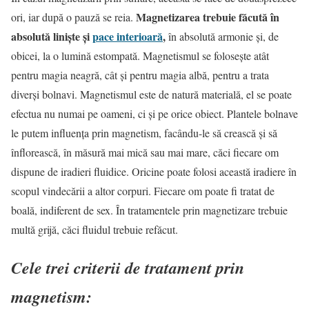
Magnetizarea trebuie făcută în
ori, iar după o pauză se reia.
absolută linişte şi
pace interioară
,
în absolută armonie şi, de
obicei, la o lumină estompată. Magnetismul se foloseşte atât
pentru magia neagră, cât şi pentru magia albă, pentru a trata
diverşi bolnavi. Magnetismul este de natură materială, el se poate
efectua nu numai pe oameni, ci şi pe orice obiect. Plantele bolnave
le putem influenţa prin magnetism, facându-le să crească şi să
înflorească, în măsură mai mică sau mai mare, căci fiecare om
dispune de iradieri fluidice. Oricine poate folosi această iradiere în
scopul vindecării a altor corpuri. Fiecare om poate fi tratat de
boală, indiferent de sex. În tratamentele prin magnetizare trebuie
multă grijă, căci fluidul trebuie refăcut.
Cele trei criterii de tratament prin
magnetism: