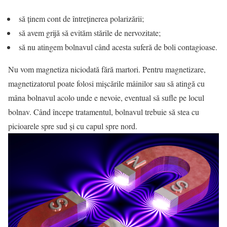
să ţinem cont de întreţinerea polarizării;
să avem grijă să evităm stările de nervozitate;
să nu atingem bolnavul când acesta suferă de boli contagioase.
Nu vom magnetiza niciodată fără martori. Pentru magnetizare,
magnetizatorul poate folosi mişcările mâinilor sau să atingă cu
mâna bolnavul acolo unde e nevoie, eventual să sufle pe locul
bolnav. Când începe tratamentul, bolnavul trebuie să stea cu
picioarele spre sud şi cu capul spre nord.