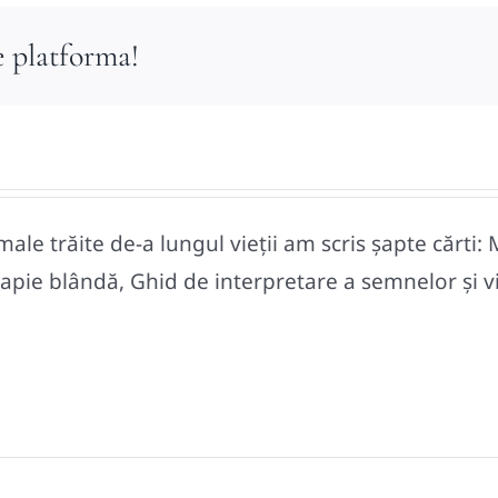
e platforma!
le trăite de-a lungul vieții am scris șapte cărti: 
pie blândă, Ghid de interpretare a semnelor și vise