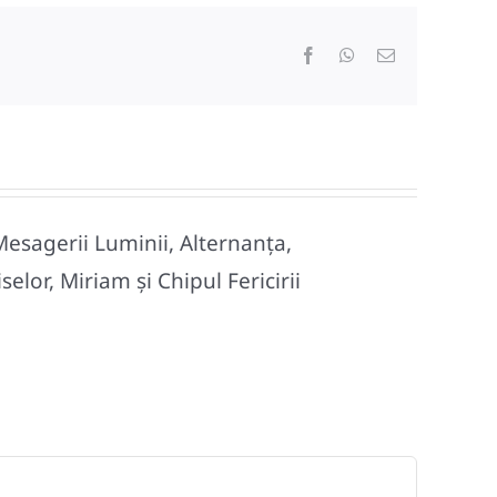
Facebook
WhatsApp
E-
mail:
Mesagerii Luminii, Alternanța,
lor, Miriam și Chipul Fericirii