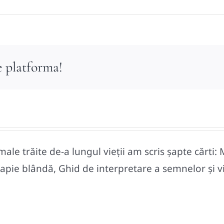
e platforma!
le trăite de-a lungul vieții am scris șapte cărti: 
pie blândă, Ghid de interpretare a semnelor și vise