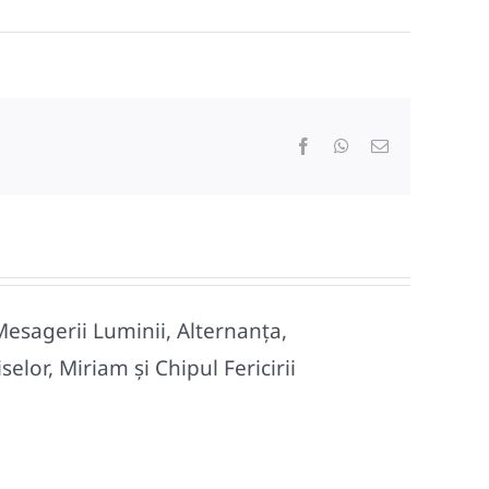
Facebook
WhatsApp
E-
mail:
Mesagerii Luminii, Alternanța,
lor, Miriam și Chipul Fericirii