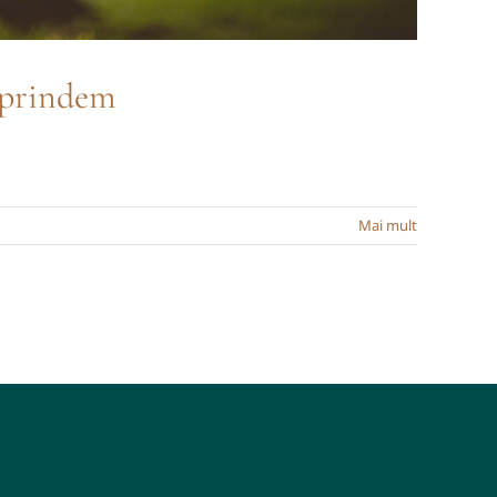
eprindem
Mai mult