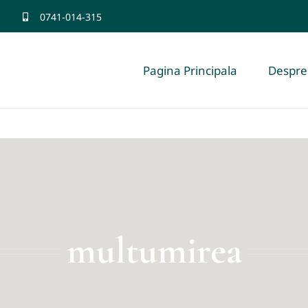
0741-014-315
Pagina Principala
Despre
multumirea