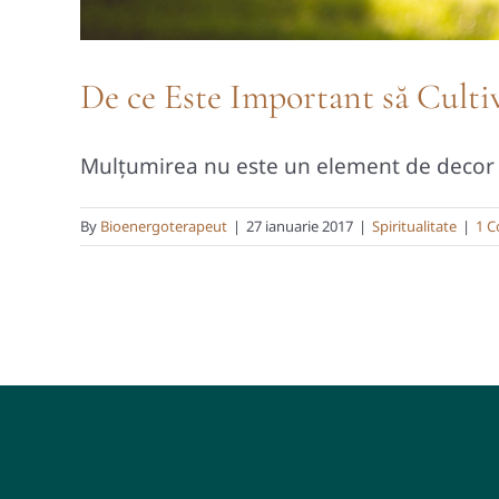
De ce Este Important să Cult
Mulțumirea nu este un element de decor al 
By
Bioenergoterapeut
|
27 ianuarie 2017
|
Spiritualitate
|
1 C