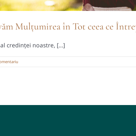
ivăm Mulțumirea în Tot ceea ce Într
credinței noastre, [...]
omentariu