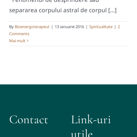
separarea corpului astral de corpul [...]
By
Bioenergoterapeut
|
13 ianuarie 2016
|
Spiritualitate
|
2
Comments
Mai mult
Contact
Link-uri
utile