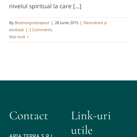
nivelul spiritual la care [...]
By
Bioenergoterapeut
|
28 iunie 2015
|
Dezvoltare și
evoluție
|
2 Comments
Mai mult
Contact
Link-uri
utile
ARIA TERRA S.R.L