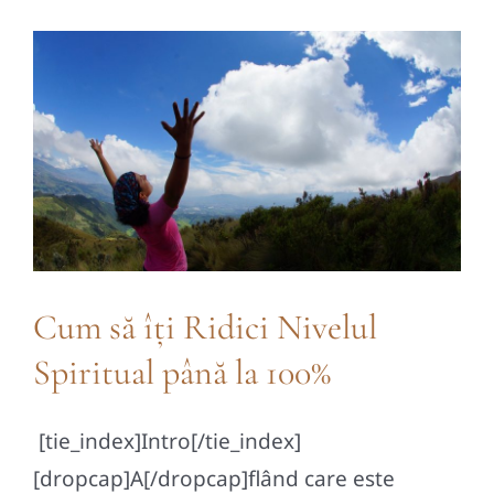
Contact
Cum să îți Ridici Nivelul
Spiritual până la 100%
[tie_index]Intro[/tie_index]
[dropcap]A[/dropcap]flând care este