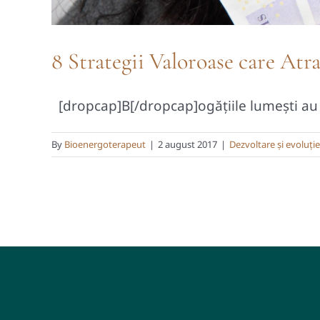
8 Strategii Valoroase care At
[dropcap]B[/dropcap]ogățiile lumești au fo
By
Bioenergoterapeut
|
2 august 2017
|
Dezvoltare și evoluție