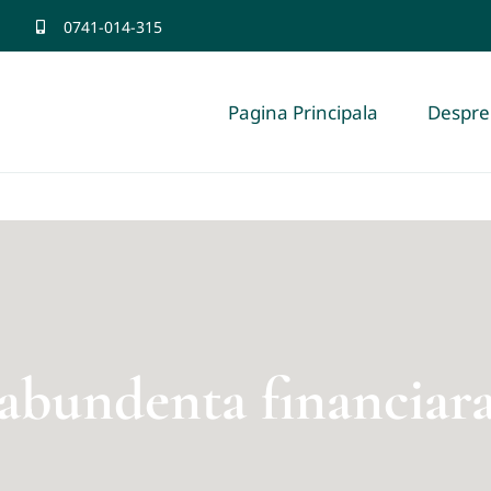
0741-014-315
Pagina Principala
Despre
abundenta financiar