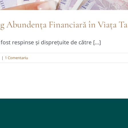
rag Abundența Financiară în Viața Ta
st respinse și disprețuite de către [...]
|
1 Comentariu