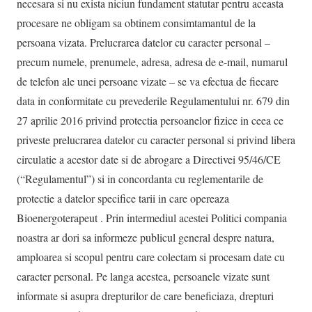
necesara si nu exista niciun fundament statutar pentru aceasta
procesare ne obligam sa obtinem consimtamantul de la
persoana vizata. Prelucrarea datelor cu caracter personal –
precum numele, prenumele, adresa, adresa de e-mail, numarul
de telefon ale unei persoane vizate – se va efectua de fiecare
data in conformitate cu prevederile Regulamentului nr. 679 din
27 aprilie 2016 privind protectia persoanelor fizice in ceea ce
priveste prelucrarea datelor cu caracter personal si privind libera
circulatie a acestor date si de abrogare a Directivei 95/46/CE
(“Regulamentul”) si in concordanta cu reglementarile de
protectie a datelor specifice tarii in care opereaza
Bioenergoterapeut . Prin intermediul acestei Politici compania
noastra ar dori sa informeze publicul general despre natura,
amploarea si scopul pentru care colectam si procesam date cu
caracter personal. Pe langa acestea, persoanele vizate sunt
informate si asupra drepturilor de care beneficiaza, drepturi