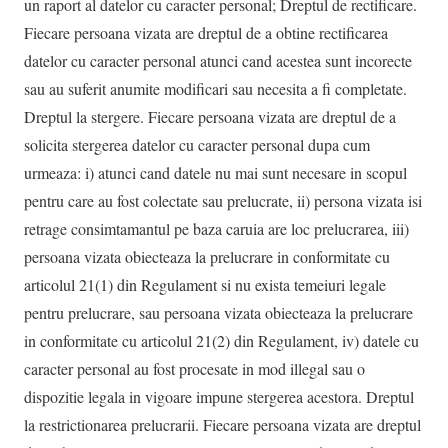
un raport al datelor cu caracter personal; Dreptul de rectificare.
Fiecare persoana vizata are dreptul de a obtine rectificarea
datelor cu caracter personal atunci cand acestea sunt incorecte
sau au suferit anumite modificari sau necesita a fi completate.
Dreptul la stergere. Fiecare persoana vizata are dreptul de a
solicita stergerea datelor cu caracter personal dupa cum
urmeaza: i) atunci cand datele nu mai sunt necesare in scopul
pentru care au fost colectate sau prelucrate, ii) persona vizata isi
retrage consimtamantul pe baza caruia are loc prelucrarea, iii)
persoana vizata obiecteaza la prelucrare in conformitate cu
articolul 21(1) din Regulament si nu exista temeiuri legale
pentru prelucrare, sau persoana vizata obiecteaza la prelucrare
in conformitate cu articolul 21(2) din Regulament, iv) datele cu
caracter personal au fost procesate in mod illegal sau o
dispozitie legala in vigoare impune stergerea acestora. Dreptul
la restrictionarea prelucrarii. Fiecare persoana vizata are dreptul