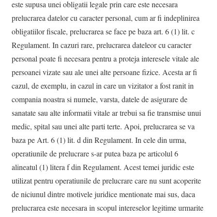
este supusa unei obligatii legale prin care este necesara
prelucrarea datelor cu caracter personal, cum ar fi indeplinirea
obligatiilor fiscale, prelucrarea se face pe baza art. 6 (1) lit. c
Regulament. In cazuri rare, prelucrarea dateleor cu caracter
personal poate fi necesara pentru a proteja interesele vitale ale
persoanei vizate sau ale unei alte persoane fizice. Acesta ar fi
cazul, de exemplu, in cazul in care un vizitator a fost ranit in
compania noastra si numele, varsta, datele de asigurare de
sanatate sau alte informatii vitale ar trebui sa fie transmise unui
medic, spital sau unei alte parti terte. Apoi, prelucrarea se va
baza pe Art. 6 (1) lit. d din Regulament. In cele din urma,
operatiunile de prelucrare s-ar putea baza pe articolul 6
alineatul (1) litera f din Regulament. Acest temei juridic este
utilizat pentru operatiunile de prelucrare care nu sunt acoperite
de niciunul dintre motivele juridice mentionate mai sus, daca
prelucrarea este necesara in scopul intereselor legitime urmarite