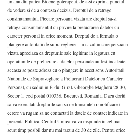
umana din partea Bioenergoterapeut, de a-si exprima punctul
de vedere si de a contesta decizia. Dreptul de a retrage
consimtamantul. Fiecare persoana vizata are dreptul sa-si
retraga consimtamantul cu privire la prelucrarea datelor cu
caracter personal in orice moment. Dreptul de a formula o
plangere autoritatii de supraveghere – in cazul in care persoana
vizata apreciaza ca drepturile sale legitime in legatura cu
operatiunile de prelucrare a datelor personale au fost incalcate,
aceasta se poate adresa cu o plangere in acest sens Autoritatii
Nationale de Supraveghere a Prelucrarii Datelor cu Caracter
Personal, cu sediul in B-dul G-ral. Gheorghe Magheru 28-30,
Sector 1, cod postal 010336, Bucuresti, Romania. Daca doriti
sa va exercitati drepturile sau sa ne transmiteti o notificare /
cerere va rugam sa ne contactati la datele de contact indicate in
prezenta Politica. Centrul Unirea va va raspunde in cel mai
scurt timp posibil dar nu mai tarziu de 30 de zile. Pentru orice