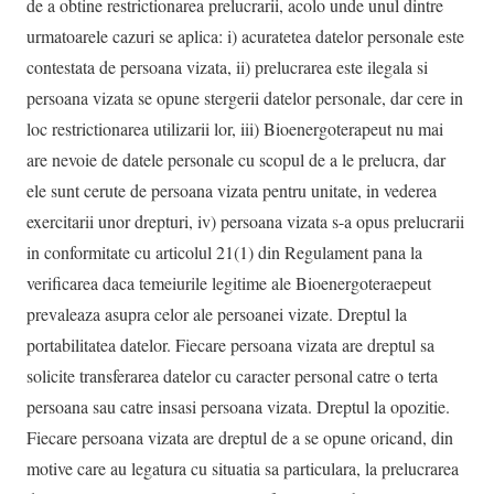
de a obtine restrictionarea prelucrarii, acolo unde unul dintre
urmatoarele cazuri se aplica: i) acuratetea datelor personale este
contestata de persoana vizata, ii) prelucrarea este ilegala si
persoana vizata se opune stergerii datelor personale, dar cere in
loc restrictionarea utilizarii lor, iii) Bioenergoterapeut nu mai
are nevoie de datele personale cu scopul de a le prelucra, dar
ele sunt cerute de persoana vizata pentru unitate, in vederea
exercitarii unor drepturi, iv) persoana vizata s-a opus prelucrarii
in conformitate cu articolul 21(1) din Regulament pana la
verificarea daca temeiurile legitime ale Bioenergoteraepeut
prevaleaza asupra celor ale persoanei vizate. Dreptul la
portabilitatea datelor. Fiecare persoana vizata are dreptul sa
solicite transferarea datelor cu caracter personal catre o terta
persoana sau catre insasi persoana vizata. Dreptul la opozitie.
Fiecare persoana vizata are dreptul de a se opune oricand, din
motive care au legatura cu situatia sa particulara, la prelucrarea