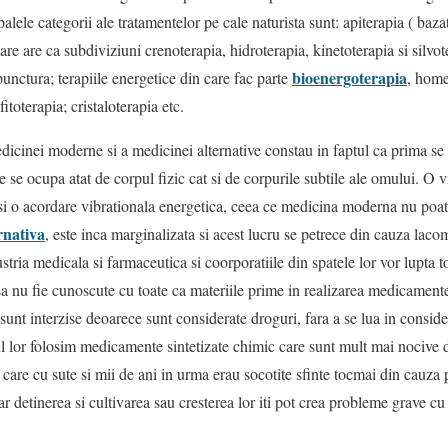
ipalele categorii ale tratamentelor pe cale naturista sunt: apiterapia ( baz
are are ca subdiviziuni crenoterapia, hidroterapia, kinetoterapia si silvot
bioenergoterapia
unctura; terapiile energetice din care fac parte
, home
toterapia; cristaloterapia etc.
edicinei moderne si a medicinei alternative constau in faptul ca prima se
ive se ocupa atat de corpul fizic cat si de corpurile subtile ale omului. O
 si o acordare vibrationala energetica, ceea ce medicina moderna nu poat
rnativa
, este inca marginalizata si acest lucru se petrece din cauza lac
tria medicala si farmaceutica si coorporatiile din spatele lor vor lupta to
 sa nu fie cunoscute cu toate ca materiile prime in realizarea medicament
sunt interzise deoarece sunt considerate droguri, fara a se lua in conside
l lor folosim medicamente sintetizate chimic care sunt mult mai nocive d
care cu sute si mii de ani in urma erau socotite sfinte tocmai din cauza pu
ar detinerea si cultivarea sau cresterea lor iti pot crea probleme grave cu le