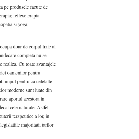
ata pe produsele facute de
erapia; reflexoterapia,
opatia si yoga;
 ocupa doar de corpul fizic al
 vindecare completa nu se
e realiza. Cu toate avantajele
omiei oamenilor pentru
t timpul pentru ca celelalte
elor moderne sunt luate din
rare aportul acestora in
ecat cele naturale. Astfel
terii terapeutice a lor, in
gislatiile majoritatii tarilor