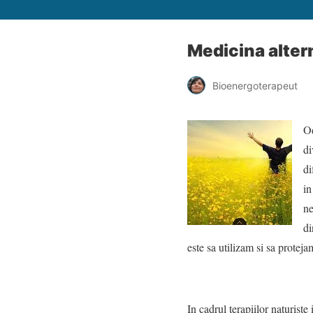
Medicina altern
Bioenergoterapeut
Od
di
di
in
ne
di
este sa utilizam si sa proteja
In cadrul terapiilor naturiste