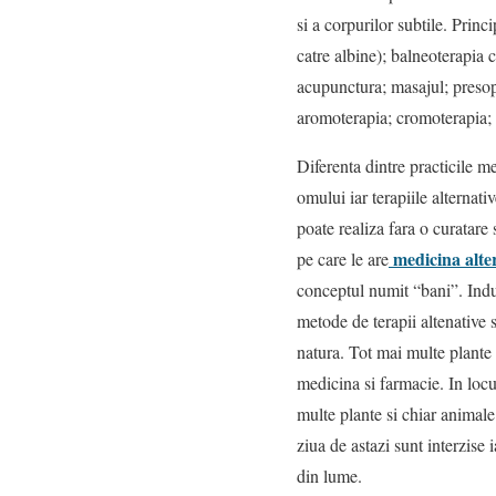
si a corpurilor subtile. Princ
catre albine); balneoterapia c
acupunctura; masajul; presop
aromoterapia; cromoterapia; fi
Diferenta dintre practicile m
omului iar terapiile alternat
poate realiza fara o curatare
medicina alte
pe care le are
conceptul numit “bani”. Indus
metode de terapii altenative
natura. Tot mai multe plante 
medicina si farmacie. In locu
multe plante si chiar animale 
ziua de astazi sunt interzise i
din lume.