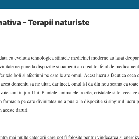
ativa – Terapii naturiste
ata cu evolutia tehnologica stiintele medicinei moderne au lasat deopar
vinitate ne pune la dispozitie si oamenii au creat tot felul de medicamente
feritele boli si afectiuni pe care le are omul. Acest lucru a facut ca ceea
 acest domeniu sa fie uitat, dar incet, omul isi da din nou seama ca toate
voie sunt in jurul lui. Plantele, animalele, rocile, cristalele si tot ceea c
n farmacia pe care divinitatea ne-a pus-o la dispozitie si singurul lucru p
m aceste daruri.
 intra mai multe categorii care pot fi folosite pentru vindecarea si energiza