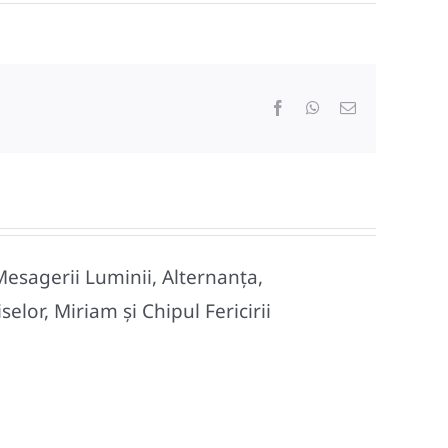
Facebook
WhatsApp
E-
mail:
Mesagerii Luminii, Alternanța,
lor, Miriam și Chipul Fericirii