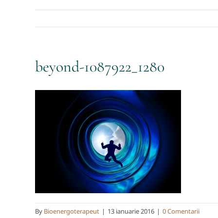
beyond-1087922_1280
By
Bioenergoterapeut
|
13 ianuarie 2016
|
0 Comentarii