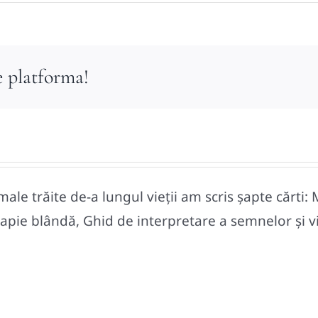
e platforma!
le trăite de-a lungul vieții am scris șapte cărti: 
pie blândă, Ghid de interpretare a semnelor și vise