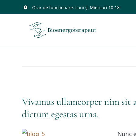
Skip
Orar de functionare: Luni și Miercuri 10-18
to
content
Vivamus ullamcorper nim sit a
dictum egestas urna.
Nunc e