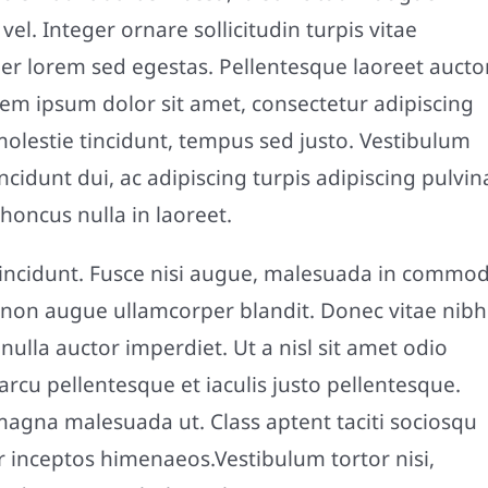
vel. Integer ornare sollicitudin turpis vitae
er lorem sed egestas. Pellentesque laoreet aucto
rem ipsum dolor sit amet, consectetur adipiscing
 molestie tincidunt, tempus sed justo. Vestibulum
ncidunt dui, ac adipiscing turpis adipiscing pulvina
honcus nulla in laoreet.
ncidunt. Fusce nisi augue, malesuada in commo
sl non augue ullamcorper blandit. Donec vitae nibh
 nulla auctor imperdiet. Ut a nisl sit amet odio
arcu pellentesque et iaculis justo pellentesque.
magna malesuada ut. Class aptent taciti sociosqu
r inceptos himenaeos.Vestibulum tortor nisi,