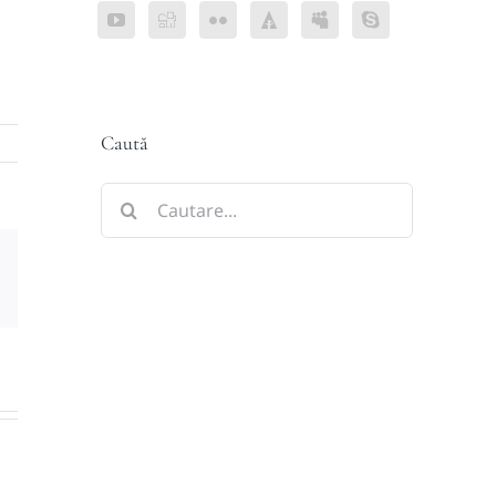
Caută
Cautare...
sApp
E-
mail: