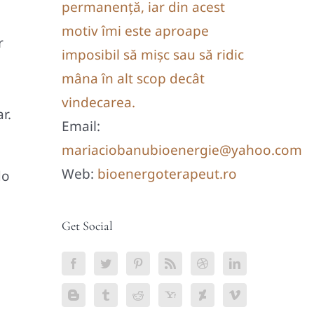
permanență, iar din acest
motiv îmi este aproape
r
imposibil să mișc sau să ridic
mâna în alt scop decât
vindecarea.
r.
Email:
mariaciobanubioenergie@yahoo.com
Web:
bioenergoterapeut.ro
do
Get Social