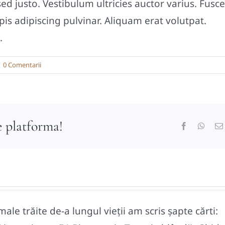
ed justo. Vestibulum ultricies auctor varius. Fusce
pis adipiscing pulvinar. Aliquam erat volutpat.
.
|
0 Comentarii
e platforma!
Facebook
What
e trăite de-a lungul vieții am scris șapte cărti: