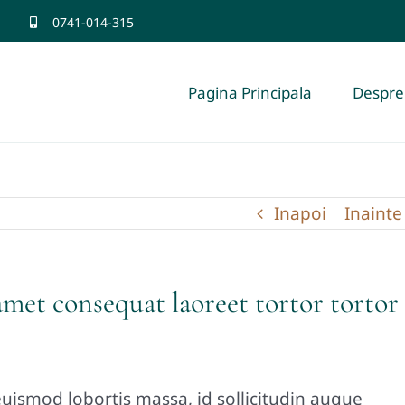
0741-014-315
Pagina Principala
Despre
Inapoi
Inainte
met consequat laoreet tortor tortor
uismod lobortis massa, id sollicitudin augue