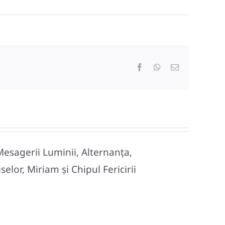
Facebook
WhatsApp
E-
mail:
Mesagerii Luminii, Alternanța,
lor, Miriam și Chipul Fericirii