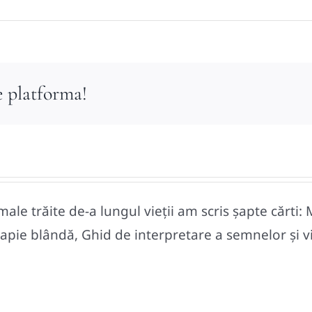
e platforma!
le trăite de-a lungul vieții am scris șapte cărti: 
pie blândă, Ghid de interpretare a semnelor și vise