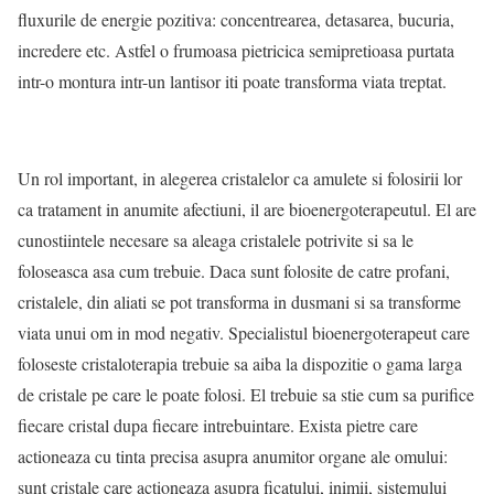
fluxurile de energie pozitiva: concentrearea, detasarea, bucuria,
incredere etc. Astfel o frumoasa pietricica semipretioasa purtata
intr-o montura intr-un lantisor iti poate transforma viata treptat.
Un rol important, in alegerea cristalelor ca amulete si folosirii lor
ca tratament in anumite afectiuni, il are bioenergoterapeutul. El are
cunostiintele necesare sa aleaga cristalele potrivite si sa le
foloseasca asa cum trebuie. Daca sunt folosite de catre profani,
cristalele, din aliati se pot transforma in dusmani si sa transforme
viata unui om in mod negativ. Specialistul bioenergoterapeut care
foloseste cristaloterapia trebuie sa aiba la dispozitie o gama larga
de cristale pe care le poate folosi. El trebuie sa stie cum sa purifice
fiecare cristal dupa fiecare intrebuintare. Exista pietre care
actioneaza cu tinta precisa asupra anumitor organe ale omului:
sunt cristale care actioneaza asupra ficatului, inimii, sistemului