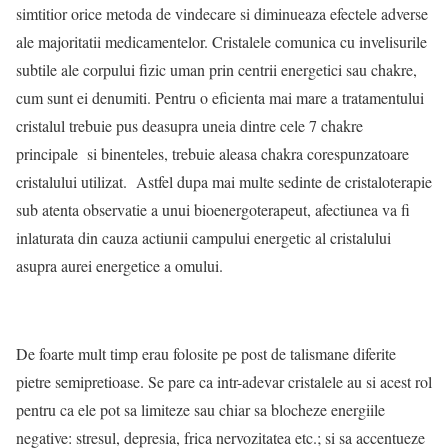
simtitior orice metoda de vindecare si diminueaza efectele adverse
ale majoritatii medicamentelor. Cristalele comunica cu invelisurile
subtile ale corpului fizic uman prin centrii energetici sau chakre,
cum sunt ei denumiti. Pentru o eficienta mai mare a tratamentului
cristalul trebuie pus deasupra uneia dintre cele 7 chakre
principale si binenteles, trebuie aleasa chakra corespunzatoare
cristalului utilizat. Astfel dupa mai multe sedinte de cristaloterapie
sub atenta observatie a unui bioenergoterapeut, afectiunea va fi
inlaturata din cauza actiunii campului energetic al cristalului
asupra aurei energetice a omului.
De foarte mult timp erau folosite pe post de talismane diferite
pietre semipretioase. Se pare ca intr-adevar cristalele au si acest rol
pentru ca ele pot sa limiteze sau chiar sa blocheze energiile
negative: stresul, depresia, frica nervozitatea etc.; si sa accentueze