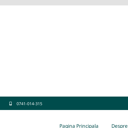
0741-014-315
Pagina Principala
Despre