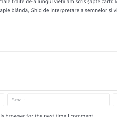
le trăite de-a lungul vieții am scris șapte cărti: 
pie blândă, Ghid de interpretare a semnelor și vise
is browser for the next time I comment.