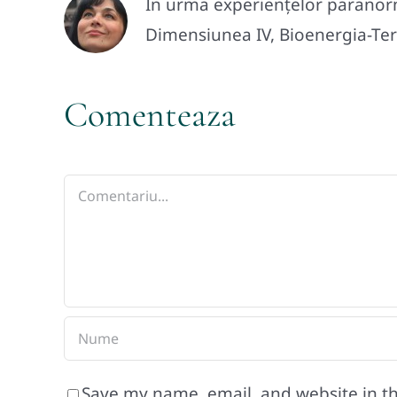
In urma experiențelor paranorma
Dimensiunea IV, Bioenergia-Tera
Comenteaza
Comment
Save my name, email, and website in th