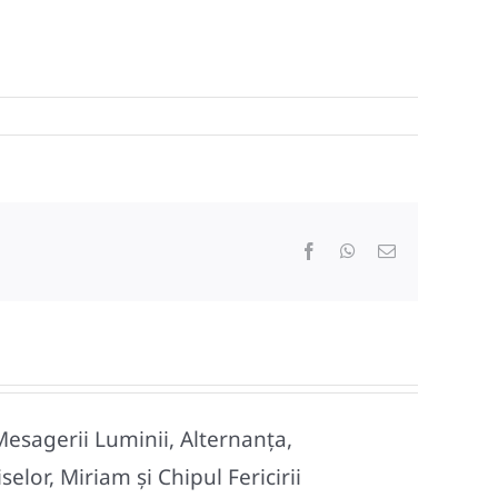
Facebook
WhatsApp
E-
mail:
Mesagerii Luminii, Alternanța,
lor, Miriam și Chipul Fericirii