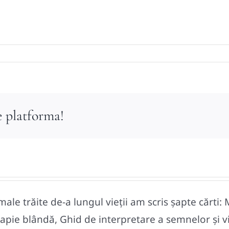
e platforma!
le trăite de-a lungul vieții am scris șapte cărti: 
pie blândă, Ghid de interpretare a semnelor și vise